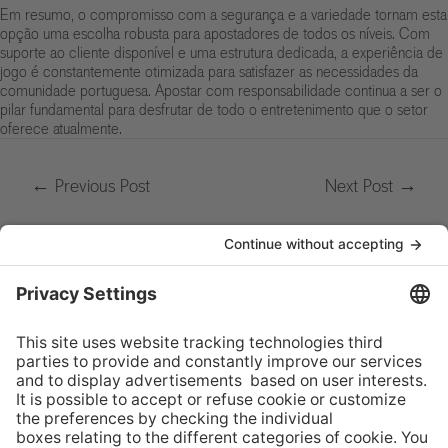
Em resumo, o compromisso com a segurança e a variedade tornam esta
opção uma escolha robusta para apostadores de todos os níveis. Com
suporte ao cliente disponível e uma estrutura dedicada, a experiência de
jogo é constantemente otimizada para satisfazer as necessidades da
comunidade portuguesa. Apostar com responsabilidade continua a ser o
pilar fundamental para desfrutar de todo o entretenimento que o setor
oferece atualmente.
←
Previous Post
Next Post
→
MEM
Summer Summit
Via Buffi 13