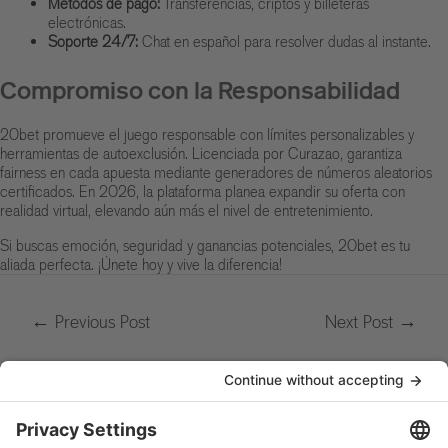
Métodos de pago:
Transferencias, criptos y billeteras
electrónicas.
Soporte 24/7:
Chat en español para resolver dudas al instante.
Compromiso con la Responsabilidad
20bet promueve el juego responsable con límites personalizables y
herramientas de autoexclusión. Licenciada por Curazao, garantiza
fairness en cada apuesta mediante generadores de números aleatorios
certificados. En 2026, la plataforma planea expandir su oferta con
realidad virtual, elevando aún más el nivel de entretenimiento.
Si buscas emoción, seguridad y ganancias potenciales, 20bet es tu
aliada perfecta. ¡Únete hoy y vive la diferencia!
←
Previous Post
Next Post
→