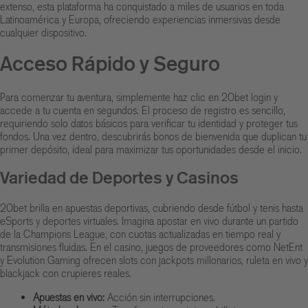
extenso, esta plataforma ha conquistado a miles de usuarios en toda
Latinoamérica y Europa, ofreciendo experiencias inmersivas desde
cualquier dispositivo.
Acceso Rápido y Seguro
Para comenzar tu aventura, simplemente haz clic en
20bet login
y
accede a tu cuenta en segundos. El proceso de registro es sencillo,
requiriendo solo datos básicos para verificar tu identidad y proteger tus
fondos. Una vez dentro, descubrirás bonos de bienvenida que duplican tu
primer depósito, ideal para maximizar tus oportunidades desde el inicio.
Variedad de Deportes y Casinos
20bet brilla en apuestas deportivas, cubriendo desde fútbol y tenis hasta
eSports y deportes virtuales. Imagina apostar en vivo durante un partido
de la Champions League, con cuotas actualizadas en tiempo real y
transmisiones fluidas. En el casino, juegos de proveedores como NetEnt
y Evolution Gaming ofrecen slots con jackpots millonarios, ruleta en vivo y
blackjack con crupieres reales.
Apuestas en vivo:
Acción sin interrupciones.