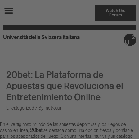
Watch the
Forum
Università della Svizzera italiana
20bet: La Plataforma de
Apuestas que Revoluciona el
Entretenimiento Online
Uncategorized
/ By
metrosur
En el vertiginoso mundo de las apuestas deportivas y los juegos de
casino en línea,
20bet
se destaca como una opción fresca y confiable
para los apasionados del juego. Con una interfaz intuitiva y un catálogo