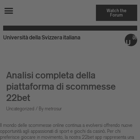
Watch the
Forum
Università della Svizzera italiana
Analisi completa della
piattaforma di scommesse
22bet
Uncategorized
/ By
metrosur
Il mondo delle scommesse online continua a evolversi offrendo nuove
opportunità agli appassionati di sport e giochi da casinò. Per chi
preferisce giocare in movimento, la nostra
22bet app
rappresenta una