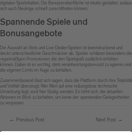
digitalen Spielinhalten. Die Benutzeroberfläche ist intuitiv gestaltet, sodass
sich auch Neulinge schnell zurechtfinden können.
Spannende Spiele und
Bonusangebote
Die Auswahl an Slots und Live-Dealer-Spielen ist beeindruckend und
deckt unterschiedliche Geschmäcker ab. Spieler schätzen besonders die
regelmäßigen Promotionen
, die den Spielspaß zusätzlich erhöhen
können. Dabei ist es wichtig, stets verantwortungsbewusst zu agieren und
die eigenen Limits im Auge zu behalten.
Zusammenfassend lässt sich sagen, dass die Plattform durch ihre Stabilität
und Vielfalt überzeugt. Wer Wert auf eine reibungslose technische
Umsetzung legt, wird hier fündig werden. Es lohnt sich, die aktuellen
Aktionen im Blick zu behalten, um keine der spannenden Gelegenheiten
zu verpassen.
←
Previous Post
Next Post
→