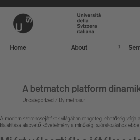
Home
About
Sem
A betmatch platform dinamik
Uncategorized
/ By
metrosur
A modern szerencsejátékok világában rengeteg lehetőség várja a 
kialakítása alapvető követelmény a minőségi szórakozáshoz ebbe