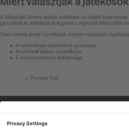
Miért választják a játékoso
A felhasználói élmény javítása érdekében az oldalak folyamatosan 
gyorsabbak és átláthatóbbak legyenek a regisztrált felhasználók k
Sokan keresik azokat a portálokat, amelyek megbízható ügyfélszolg
A nyeremények kifizetésének gyorsasága
Az elérhető játékok sokszínűsége
A bónuszrendszerek átláthatósága
←
Previous Post
MEM