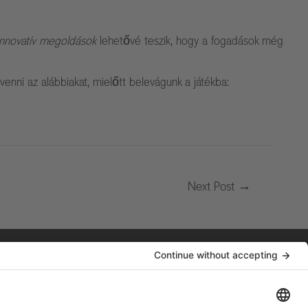
innovatív megoldások
lehetővé teszik, hogy a fogadások még
enni az alábbiakat, mielőtt belevágunk a játékba:
Next Post
→