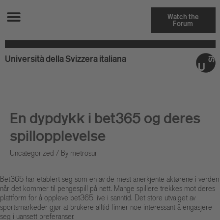
Watch the
Forum
Università della Svizzera italiana
En dypdykk i bet365 og deres
spillopplevelse
Uncategorized
/ By
metrosur
Bet365 har etablert seg som en av de mest anerkjente aktørene i verden
når det kommer til pengespill på nett. Mange spillere trekkes mot deres
plattform for å oppleve
bet365 live
i sanntid. Det store utvalget av
sportsmarkeder gjør at brukere alltid finner noe interessant å engasjere
seg i uansett preferanser.