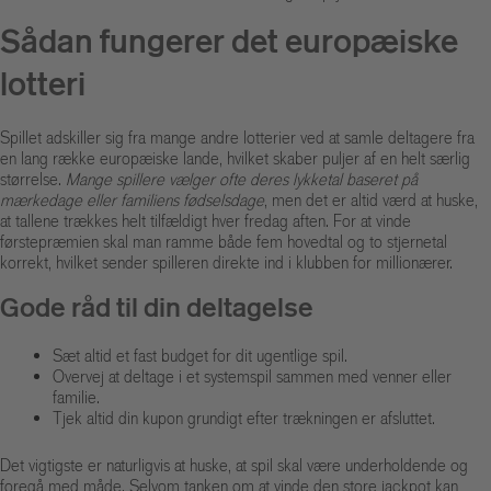
Sådan fungerer det europæiske
lotteri
Spillet adskiller sig fra mange andre lotterier ved at samle deltagere fra
en lang række europæiske lande, hvilket skaber puljer af en helt særlig
størrelse.
Mange spillere vælger ofte deres lykketal baseret på
mærkedage eller familiens fødselsdage
, men det er altid værd at huske,
at tallene trækkes helt tilfældigt hver fredag aften. For at vinde
førstepræmien skal man ramme både fem hovedtal og to stjernetal
korrekt, hvilket sender spilleren direkte ind i klubben for millionærer.
Gode råd til din deltagelse
Sæt altid et fast budget for dit ugentlige spil.
Overvej at deltage i et systemspil sammen med venner eller
familie.
Tjek altid din kupon grundigt efter trækningen er afsluttet.
Det vigtigste er naturligvis at huske, at spil skal være underholdende og
foregå med måde. Selvom tanken om at vinde den store jackpot kan