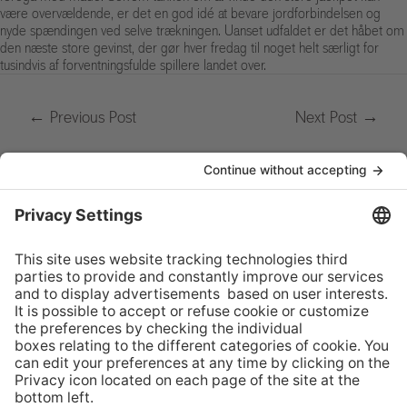
være overvældende, er det en god idé at bevare jordforbindelsen og
nyde spændingen ved selve trækningen. Uanset udfaldet er det håbet om
den næste store gevinst, der gør hver fredag til noget helt særligt for
tusindvis af forventningsfulde spillere landet over.
←
Previous Post
Next Post
→
MEM
Summer Summit
Via Buffi 13
6900 Lugano, Svizzera
tel +41 58 666 4950
MEM@usi.ch