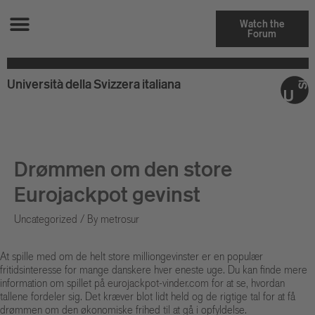
Watch the
Forum
Università della Svizzera italiana
Drømmen om den store
Eurojackpot gevinst
Uncategorized
/ By
metrosur
At spille med om de helt store milliongevinster er en populær
fritidsinteresse for mange danskere hver eneste uge. Du kan finde mere
information om spillet på
eurojackpot-vinder.com
for at se, hvordan
tallene fordeler sig. Det kræver blot lidt held og de rigtige tal for at få
drømmen om den økonomiske frihed til at gå i opfyldelse.