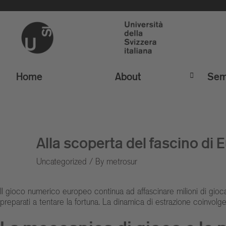
Home
About
Sem
Alla scoperta del fascino di
Uncategorized
/ By
metrosur
Il gioco numerico europeo continua ad affascinare milioni di giocato
preparati a tentare la fortuna. La dinamica di estrazione coinvol