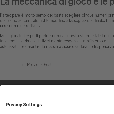
La meccanica di gioco e le p
Partecipare è molto semplice: basta scegliere cinque numeri prin
che viene accumulato nel tempo fino all’assegnazione finale. È imp
una scommessa diversa.
Molti giocatori esperti preferiscono affidarsi a sistemi statistici o
fondamentale rimane il divertimento responsabile all’interno di un 
autorizzati per garantire la massima sicurezza durante l’esperienza
←
Previous Post
MEM