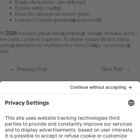
Bogata oferta slotów i gier stołowych
Szybkie wpłaty i wypłaty
Bonus bez depozytu dla nowych graczy
Licencja z Curacao gwarantująca uczciwość
W
2026
Icecasino planuje dalszą ekspansję, dodając wirtualne sporty i
live casino z polskimi krupierami. To idealne miejsce dla tych, którzy
szukają adrenaliny bez wychodzenia z domu. Dołącz i przekonaj się
sam!
←
Previous Post
Next Post
→
MEM
Summer Summit