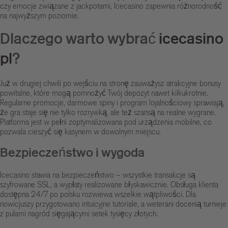
czy emocje związane z jackpotami, Icecasino zapewnia różnorodność
na najwyższym poziomie.
Dlaczego warto wybrać
icecasino
pl
?
Już w drugiej chwili po wejściu na stronę zauważysz atrakcyjne bonusy
powitalne, które mogą pomnożyć Twój depozyt nawet kilkukrotnie.
Regularne promocje, darmowe spiny i program lojalnościowy sprawiają,
że gra staje się nie tylko rozrywką, ale też szansą na realne wygrane.
Platforma jest w pełni zoptymalizowana pod urządzenia mobilne, co
pozwala cieszyć się kasynem w dowolnym miejscu.
Bezpieczeństwo i wygoda
Icecasino stawia na bezpieczeństwo – wszystkie transakcje są
szyfrowane SSL, a wypłaty realizowane błyskawicznie. Obsługa klienta
dostępna 24/7 po polsku rozwiewa wszelkie wątpliwości. Dla
nowicjuszy przygotowano intuicyjne tutoriale, a weterani docenią turnieje
z pulami nagród sięgającymi setek tysięcy złotych.