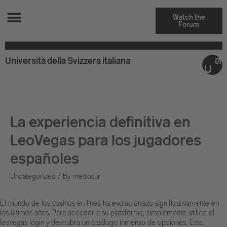
Watch the
Forum
Università della Svizzera italiana
La experiencia definitiva en
LeoVegas para los jugadores
españoles
Uncategorized
/ By
metrosur
El mundo de los casinos en línea ha evolucionado significativamente en
los últimos años. Para acceder a su plataforma, simplemente utilice el
leovegas login
y descubra un catálogo inmenso de opciones. Esta