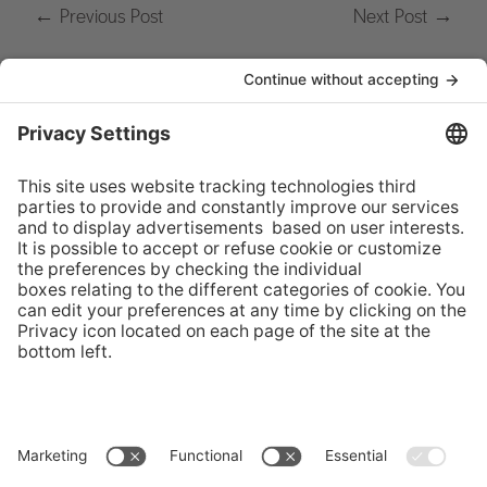
←
Previous Post
Next Post
→
MEM
Summer Summit
Via Buffi 13
6900 Lugano, Svizzera
tel +41 58 666 4950
MEM@usi.ch
Follow us