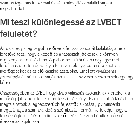
számos izgalmas funkcióval és változatos játékkínálattal várja a
regisztrálókat.
Mi teszi különlegessé az LVBET
felületét?
Az oldal egyik legnagyobb előnye a felhasználóbarát kialakítás, amely
lehetővé teszi, hogy a kezdő és a tapasztalt játékosok is könnyen
eligazodjanak a kínálatban. A platformon különösen nagy figyelmet
fordítanak a biztonságra, így a felhasználók nyugodtan élvezhetik a
nyerőgépeket és az élő kaszinó asztalokat. Emellett
rendszeres
promóciók
és bónuszok várják azokat, akik szívesen visszatérnek egy-egy
körre.
Összességében az LVBET egy kiváló választás azoknak, akik értékelik a
minőségi játékmenetet és a professzionális ügyfélszolgálatot. A kínálatban
megtalálhatóak a legnépszerűbb fejlesztők alkotásai, így mindenki
megtalálhatja a számára ideális szórakozási formát. Ne feledje, hogy a
felelősségteljes játék mindig az első, ezért játsszon körültekintően és
élvezze az izgalmakat.