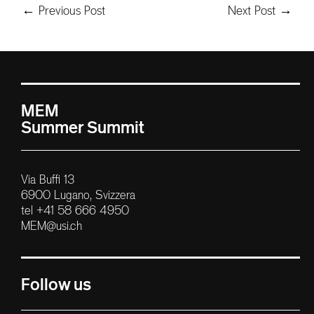
←
Previous Post
Next Post
→
MEM
Summer Summit
Via Buffi 13
6900 Lugano, Svizzera
tel +41 58 666 4950
MEM@usi.ch
Follow us