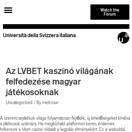
Watch the
Forum
Università della Svizzera italiana
Az LVBET kaszinó világának
felfedezése magyar
játékosoknak
Uncategorized
/ By
metrosur
A szerencsejátékok világa folyamatosan fejlődik, új lehetőségeket kínálva
a játékosok számára. Ha megbízható platformot keres, érdemes
felkeresni a
lvbet casino
oldalát a legjobb élményekért. Ez a weboldal