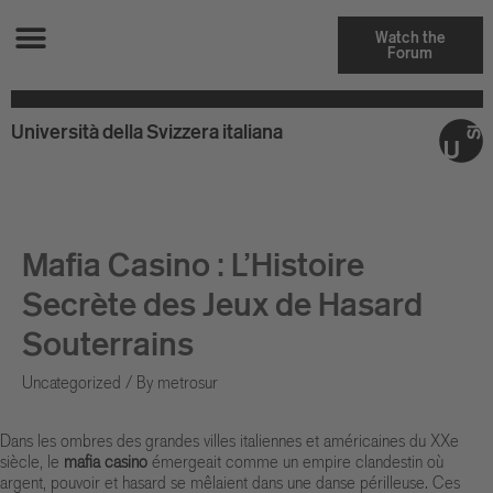
Watch the
Forum
Università della Svizzera italiana
Mafia Casino : L’Histoire
Secrète des Jeux de Hasard
Souterrains
Uncategorized
/ By
metrosur
Dans les ombres des grandes villes italiennes et américaines du XXe
siècle, le
mafia casino
émergeait comme un empire clandestin où
argent, pouvoir et hasard se mêlaient dans une danse périlleuse. Ces