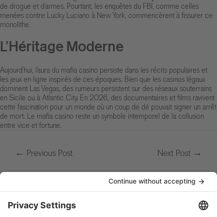
de drogue et d’armes. Pourtant, les enquêtes du FBI, comme celles
menées contre Lucky Luciano à New York, commencèrent à fissurer ce
monolithe.
L’Héritage Moderne
Aujourd’hui, l’aura du mafia casino persiste dans les récits populaires et
les jeux en ligne inspirés de ces époques. Bien que les casinos légaux
dominent Las Vegas, des rumeurs persistent sur des réseaux souterrains
en Sicile ou à Atlantic City. En 2026, des documentaires et films ravivent
cette fascination pour un monde où un coup de dé pouvait signer un arrêt
de mort. Le mafia casino reste un symbole intemporel de la collusion
entre vice et fortune.
←
Previous Post
Next Post
→