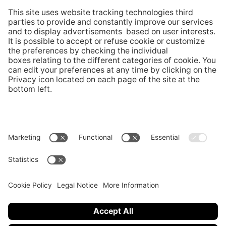
MEM
Summer Summit
Via Buffi 13
6900 Lugano, Svizzera
tel +41 58 666 4950
MEM@usi.ch
Follow us
© Università della Svizzera italiana