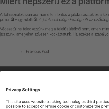
Miért népszerű ez a platfor
A felhasználók számára kiemelten fontos a játékválaszték és a k
pókerről vagy rulettről.
A játékosok elégedettsége itt az elsődle
Végezetül ne feledkezzünk meg a felelős játékról sem, amely min
játsszunk, amelyeket szívesen kockáztatunk. Ha ezeket a szabályok
←
Previous Post
MEM
Summer Summit