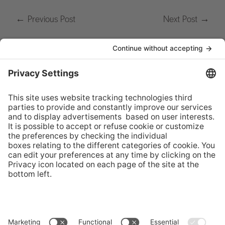
←
Previous Post
Next Post
→
MEM
Summer Summit
Via Buffi 13
6900 Lugano, Svizzera
tel +41 58 666 4950
MEM@usi.ch
Follow us