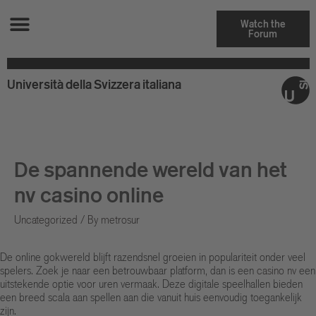
Watch the
Forum
Università della Svizzera italiana
De spannende wereld van het
nv casino online
Uncategorized
/ By
metrosur
De online gokwereld blijft razendsnel groeien in populariteit onder veel
spelers. Zoek je naar een betrouwbaar platform, dan is een
casino nv
een
uitstekende optie voor uren vermaak. Deze digitale speelhallen bieden
een breed scala aan spellen aan die vanuit huis eenvoudig toegankelijk
zijn.