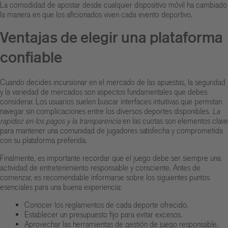
La comodidad de apostar desde cualquier dispositivo móvil ha cambiado
la manera en que los aficionados viven cada evento deportivo.
Ventajas de elegir una plataforma
confiable
Cuando decides incursionar en el mercado de las apuestas, la seguridad
y la variedad de mercados son aspectos fundamentales que debes
considerar. Los usuarios suelen buscar interfaces intuitivas que permitan
navegar sin complicaciones entre los diversos deportes disponibles.
La
rapidez en los pagos y la transparencia
en las cuotas son elementos clave
para mantener una comunidad de jugadores satisfecha y comprometida
con su plataforma preferida.
Finalmente, es importante recordar que el juego debe ser siempre una
actividad de entretenimiento responsable y consciente. Antes de
comenzar, es recomendable informarse sobre los siguientes puntos
esenciales para una buena experiencia:
Conocer los reglamentos de cada deporte ofrecido.
Establecer un presupuesto fijo para evitar excesos.
Aprovechar las herramientas de gestión de juego responsable.