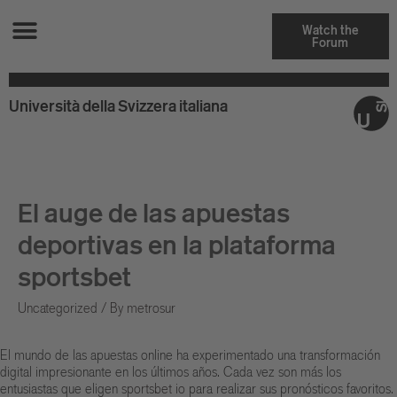
Watch the
Forum
Università della Svizzera italiana
El auge de las apuestas
deportivas en la plataforma
sportsbet
Uncategorized
/ By
metrosur
El mundo de las apuestas online ha experimentado una transformación
digital impresionante en los últimos años. Cada vez son más los
entusiastas que eligen
sportsbet io
para realizar sus pronósticos favoritos.