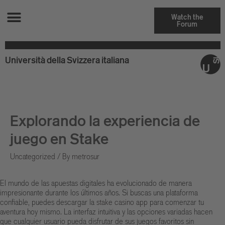
Watch the
Forum
Università della Svizzera italiana
Explorando la experiencia de
juego en Stake
Uncategorized
/ By
metrosur
El mundo de las apuestas digitales ha evolucionado de manera
impresionante durante los últimos años. Si buscas una plataforma
confiable, puedes descargar la
stake casino app
para comenzar tu
aventura hoy mismo. La interfaz intuitiva y las opciones variadas hacen
que cualquier usuario pueda disfrutar de sus juegos favoritos sin