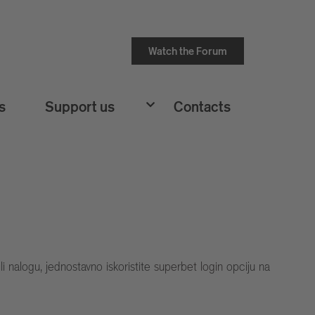
Watch the Forum
s
Support us
Contacts
li nalogu, jednostavno iskoristite
superbet login
opciju na