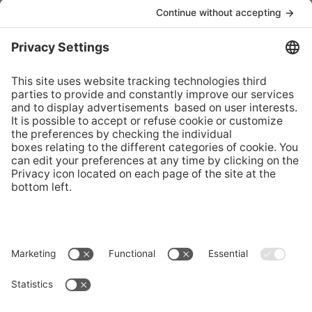
MEM
Summer Summit
Via Buffi 13
6900 Lugano, Svizzera
tel +41 58 666 4950
MEM@usi.ch
Follow us