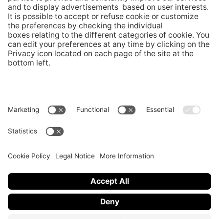
Via Buffi 13
6900 Lugano, Svizzera
tel +41 58 666 4950
MEM@usi.ch
Follow us
© Università della Svizzera italiana
Personal data policies
Cookie policy