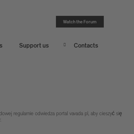
Watch the Forum
s
Support us
Contacts
rdowej regularnie odwiedza portal
vavada pl
, aby cieszyć się
.