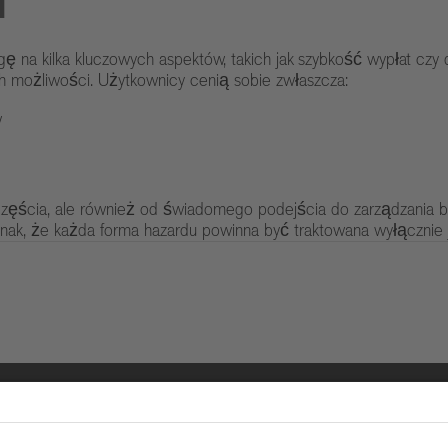
u
ę na kilka kluczowych aspektów, takich jak szybkość wypłat cz
 możliwości. Użytkownicy cenią sobie zwłaszcza:
w
częścia, ale również od świadomego podejścia do zarządzania b
ak, że każda forma hazardu powinna być traktowana wyłącznie j