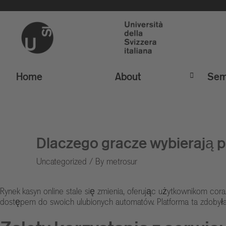
Home
About
Sem
Dlaczego gracze wybierają 
Uncategorized
/ By
metrosur
Rynek kasyn online stale się zmienia, oferując użytkownikom cor
dostępem do swoich ulubionych automatów. Platforma ta zdobyła u