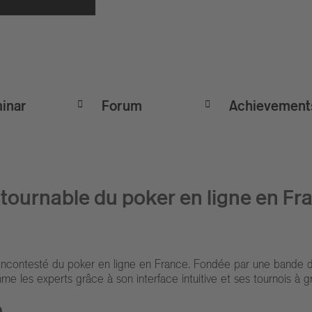
inar
Forum
Achievement
ntournable du poker en ligne en Fr
ncontesté du poker en ligne en France. Fondée par une bande d
e les experts grâce à son interface intuitive et ses tournois à gr