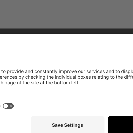
Follow us
Personal data policies
Cookie po