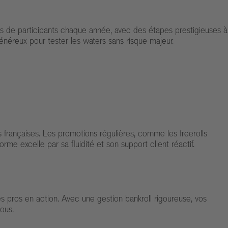
ers de participants chaque année, avec des étapes prestigieuses à
néreux pour tester les waters sans risque majeur.
 françaises. Les promotions régulières, comme les freerolls
orme excelle par sa fluidité et son support client réactif.
es pros en action. Avec une gestion bankroll rigoureuse, vos
ous.