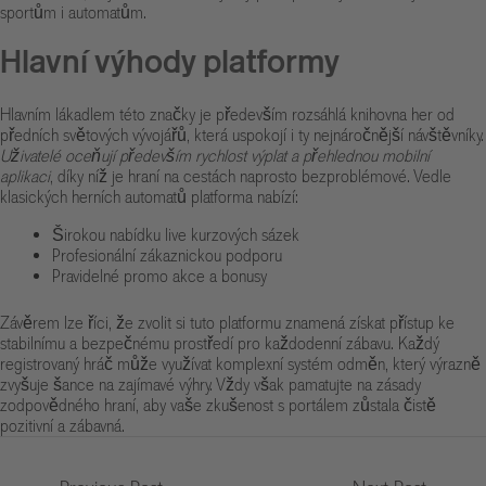
sportům i automatům.
Hlavní výhody platformy
Hlavním lákadlem této značky je především rozsáhlá knihovna her od
předních světových vývojářů, která uspokojí i ty nejnáročnější návštěvníky.
Uživatelé oceňují především rychlost výplat a přehlednou mobilní
aplikaci
, díky níž je hraní na cestách naprosto bezproblémové. Vedle
klasických herních automatů platforma nabízí:
Širokou nabídku live kurzových sázek
Profesionální zákaznickou podporu
Pravidelné promo akce a bonusy
Závěrem lze říci, že zvolit si tuto platformu znamená získat přístup ke
stabilnímu a bezpečnému prostředí pro každodenní zábavu. Každý
registrovaný hráč může využívat komplexní systém odměn, který výrazně
zvyšuje šance na zajímavé výhry. Vždy však pamatujte na zásady
zodpovědného hraní, aby vaše zkušenost s portálem zůstala čistě
pozitivní a zábavná.