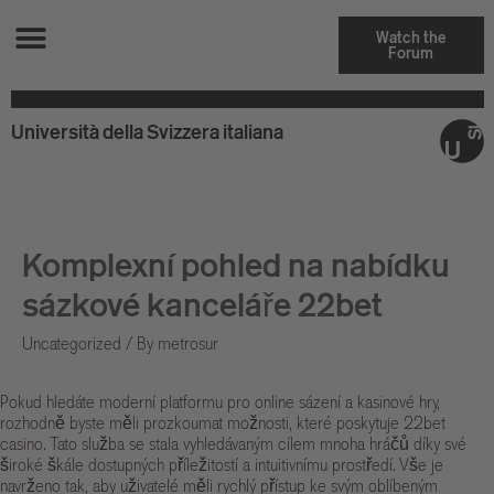
Watch the
Forum
Università della Svizzera italiana
Komplexní pohled na nabídku
sázkové kanceláře 22bet
Uncategorized
/ By
metrosur
Pokud hledáte moderní platformu pro online sázení a kasinové hry,
rozhodně byste měli prozkoumat možnosti, které poskytuje
22bet
casino
. Tato služba se stala vyhledávaným cílem mnoha hráčů díky své
široké škále dostupných příležitostí a intuitivnímu prostředí. Vše je
navrženo tak, aby uživatelé měli rychlý přístup ke svým oblíbeným