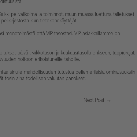
istuksista.
 Kaikki pelivalikoima ja toiminnot, muun muassa luettuna talletukset
likirjastosta kuin tietokonekäyttäjät.
si menetelmästä että VIP-tasostasi. VIP-asiakkaillamme on
itukset päivä-, viikkotason ja kuukausitasolla erikseen, tappiorajat,
puvuuden hoitoon erikoistuneille tahoille.
taa sinulle mahdollisuuden tutustua pelien erilaisia ominaisuuksiin
vät tosin aina todellisen valuutan panokset.
Next Post
→