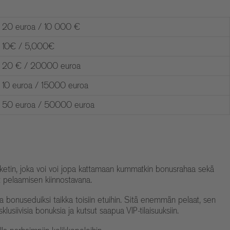
20 euroa / 10 000 €
10€ / 5,000€
20 € / 20000 euroa
10 euroa / 15000 euroa
50 euroa / 50000 euroa
aketin, joka voi voi jopa kattamaan kummatkin bonusrahaa sekä
t pelaamisen kiinnostavana.
 bonuseduiksi taikka toisiin etuihin. Sitä enemmän pelaat, sen
siivisia bonuksia ja kutsut saapua VIP-tilaisuuksiin.