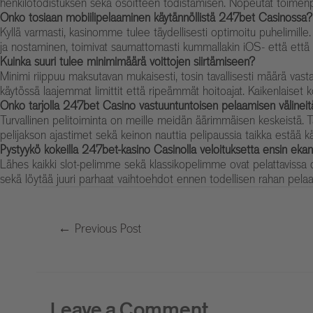
henkilötodistuksen sekä osoitteen todistamisen. Nopeutat toimenpit
Onko tosiaan mobiilipelaaminen käytännöllistä 247bet Casinossa?
Kyllä varmasti, kasinomme tulee täydellisesti optimoitu puhelimille.
ja nostaminen, toimivat saumattomasti kummallakin iOS- että että An
Kuinka suuri tulee minimimäärä voittojen siirtämiseen?
Minimi riippuu maksutavan mukaisesti, tosin tavallisesti määrä v
käytössä laajemmat limittit että ripeämmät hoitoajat. Kaikenlaiset k
Onko tarjolla 247bet Casino vastuuntuntoisen pelaamisen välineit
Turvallinen pelitoiminta on meille meidän äärimmäisen keskeistä. Tar
pelijakson ajastimet sekä keinon nauttia pelipaussia taikka estää käyt
Pystyykö kokeilla 247bet-kasino Casinolla veloituksetta ensin eka
Lähes kaikki slot-pelimme sekä klassikopelimme ovat pelattavissa d
sekä löytää juuri parhaat vaihtoehdot ennen todellisen rahan pelaami
←
Previous Post
Leave a Comment