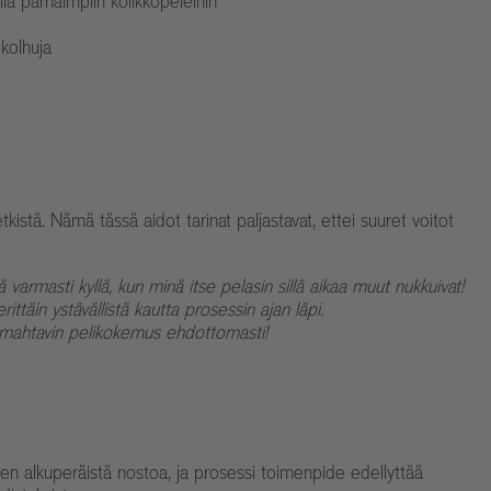
la parhaimpiin kolikkopeleihin
 kolhuja
tä. Nämä tässä aidot tarinat paljastavat, ettei suuret voitot
masti kyllä, kun minä itse pelasin sillä aikaa muut nukkuivat!
rittäin ystävällistä kautta prosessin ajan läpi.
 – mahtavin pelikokemus ehdottomasti!
nen alkuperäistä nostoa, ja prosessi toimenpide edellyttää