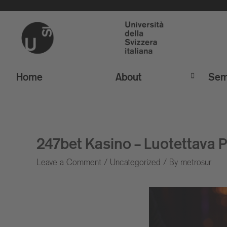
Home
About
Sem
247bet Kasino – Luotettava P
Leave a Comment
/
Uncategorized
/ By
metrosur