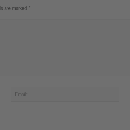
lds are marked
*