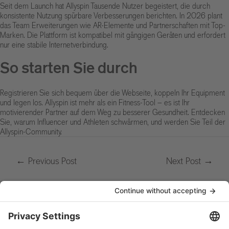
Seit dem Launch hat Allyspin Tausende Nutzer begeistert, die durch
konsistente Nutzung spürbare Verbesserungen berichten. In 2026 plant
das Team Erweiterungen wie AR-Elemente und Partnerschaften mit Top-
Marken. Die Plattform ist kompatibel mit gängigen Geräten und erfordert
nur eine stabile Internetverbindung.
So starten Sie durch
Registrieren Sie sich bequem über die Webseite, koppeln Ihr Equipment
und legen los. Allyspin ist mehr als ein Fitness-Tool – es ist Ihr
motivierender Partner auf dem Weg zu besserer Gesundheit. Entdecken
Sie, warum Influencer und Athleten schwärmen, und werden Sie Teil der
Allyspin-Community.
←
Previous Post
Next Post
→