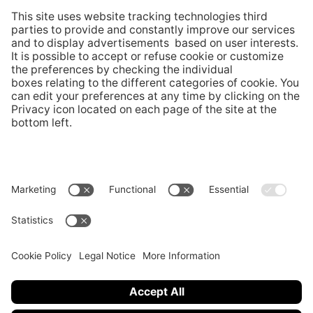
MEM
Summer Summit
Via Buffi 13
6900 Lugano, Svizzera
tel +41 58 666 4950
MEM@usi.ch
Follow us
© Università della Svizzera italiana