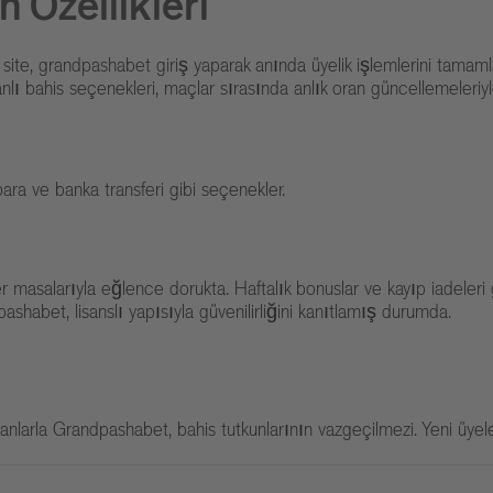
 Özellikleri
 site,
grandpashabet giriş
yaparak anında üyelik işlemlerini tamaml
anlı bahis seçenekleri, maçlar sırasında anlık oran güncellemeleriyl
ara ve banka transferi gibi seçenekler.
 masalarıyla eğlence dorukta. Haftalık bonuslar ve kayıp iadeleri gi
abet, lisanslı yapısıyla güvenilirliğini kanıtlamış durumda.
anlarla Grandpashabet, bahis tutkunlarının vazgeçilmezi. Yeni üyele