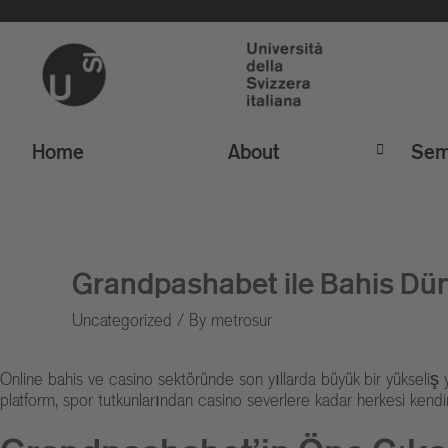
Home
About
Sem
Grandpashabet ile Bahis Dün
Uncategorized
/ By
metrosur
Online bahis ve casino sektöründe son yıllarda büyük bir yükseliş
platform, spor tutkunlarından casino severlere kadar herkesi kendine