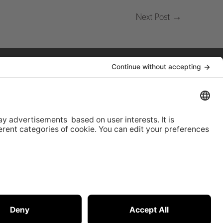
Next Post
→
Latitude 46
Solution by
licy