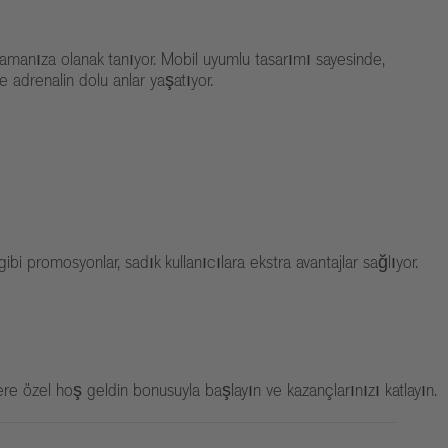
amanıza olanak tanıyor. Mobil uyumlu tasarımı sayesinde,
e adrenalin dolu anlar yaşatıyor.
bi promosyonlar, sadık kullanıcılara ekstra avantajlar sağlıyor.
re özel hoş geldin bonusuyla başlayın ve kazançlarınızı katlayın.