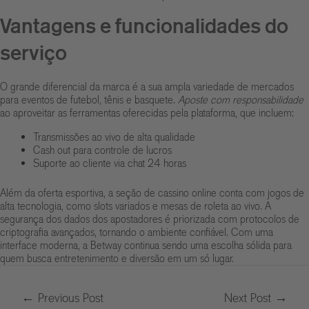
Vantagens e funcionalidades do
serviço
O grande diferencial da marca é a sua ampla variedade de mercados
para eventos de futebol, tênis e basquete.
Aposte com responsabilidade
ao aproveitar as ferramentas oferecidas pela plataforma, que incluem:
Transmissões ao vivo de alta qualidade
Cash out para controle de lucros
Suporte ao cliente via chat 24 horas
Além da oferta esportiva, a seção de cassino online conta com jogos de
alta tecnologia, como slots variados e mesas de roleta ao vivo. A
segurança dos dados dos apostadores é priorizada com protocolos de
criptografia avançados, tornando o ambiente confiável. Com uma
interface moderna, a Betway continua sendo uma escolha sólida para
quem busca entretenimento e diversão em um só lugar.
←
Previous Post
Next Post
→