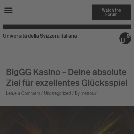
Watch the
Forum
Università della Svizzera italiana
BigGG Kasino – Deine absolute
Ziel für exzellentes Glücksspiel
Leave a Comment
/
Uncategorized
/ By
metrosur