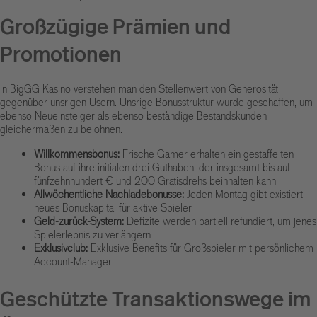
Großzügige Prämien und
Promotionen
In BigGG Kasino verstehen man den Stellenwert von Generosität
gegenüber unsrigen Usern. Unsrige Bonusstruktur wurde geschaffen, um
ebenso Neueinsteiger als ebenso beständige Bestandskunden
gleichermaßen zu belohnen.
Willkommensbonus:
Frische Gamer erhalten ein gestaffelten
Bonus auf ihre initialen drei Guthaben, der insgesamt bis auf
fünfzehnhundert € und 200 Gratisdrehs beinhalten kann
Allwöchentliche Nachladebonusse:
Jeden Montag gibt existiert
neues Bonuskapital für aktive Spieler
Geld-zurück-System:
Defizite werden partiell refundiert, um jenes
Spielerlebnis zu verlängern
Exklusivclub:
Exklusive Benefits für Großspieler mit persönlichem
Account-Manager
Geschützte Transaktionswege im