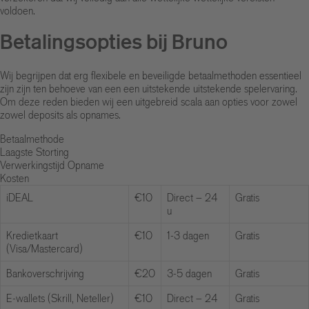
voldoen.
Betalingsopties bij Bruno
Wij begrijpen dat erg flexibele en beveiligde betaalmethoden essentieel
zijn zijn ten behoeve van een een uitstekende uitstekende spelervaring.
Om deze reden bieden wij een uitgebreid scala aan opties voor zowel
zowel deposits als opnames.
Betaalmethode
Laagste Storting
Verwerkingstijd Opname
Kosten
iDEAL
€10
Direct – 24
Gratis
u
Kredietkaart
€10
1-3 dagen
Gratis
(Visa/Mastercard)
Bankoverschrijving
€20
3-5 dagen
Gratis
E-wallets (Skrill, Neteller)
€10
Direct – 24
Gratis