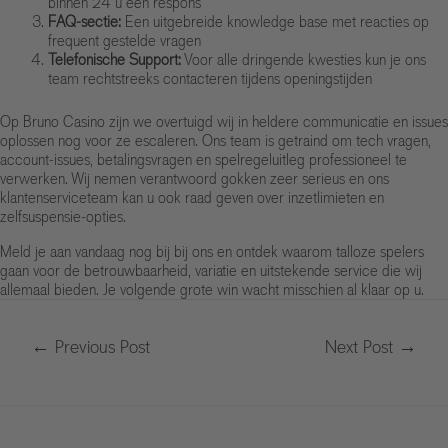
binnen 24 u een respons
FAQ-sectie:
Een uitgebreide knowledge base met reacties op
frequent gestelde vragen
Telefonische Support:
Voor alle dringende kwesties kun je ons
team rechtstreeks contacteren tijdens openingstijden
Op Bruno Casino zijn we overtuigd wij in heldere communicatie en issues
oplossen nog voor ze escaleren. Ons team is getraind om tech vragen,
account-issues, betalingsvragen en spelregeluitleg professioneel te
verwerken. Wij nemen verantwoord gokken zeer serieus en ons
klantenserviceteam kan u ook raad geven over inzetlimieten en
zelfsuspensie-opties.
Meld je aan vandaag nog bij bij ons en ontdek waarom talloze spelers
gaan voor de betrouwbaarheid, variatie en uitstekende service die wij
allemaal bieden. Je volgende grote win wacht misschien al klaar op u.
←
Previous Post
Next Post
→