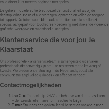
en je direct kunt meteen beginnen met spelen.
De gehele mobiele editie biedt dezelfde functionaliteit als bij de
desktop-editie, inclusief alle stortingen, opnamen en volledige toegang
tot support. De totale spelbibliotheek is identiek, en alle spellen zijn
speciaal aangepast voor touchscreen-bediening met vloeiende vloeiende
grafische weergave en razendsnelle laadtijden.
Klantenservice die voor jou Je
Klaarstaat
Ons professionele klantenserviceteam is samengesteld uit ervaren
professionals die aanwezig zijn om u te assisteren met elke vraag of
kwestie. We bieden ondersteuning in de Nederlands, zodat alle
communicatie altijd volledig duidelijk en effectief verloopt.
Contactmogelijkheden
Live Chat:
Toegankelijk 24/7 ten behoeve van directe assistentie
– de razendsnelle manier om reacties te krijgen
E-mail:
Stuur ons een gedetailleerd bericht en ontvang binnen