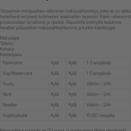
Tarjoamme monipuolisen valikoiman maksuvaihtoehtoja, jotka ne on valittu
huolellisesti erityisesti kotimaisten asiakkaiden tarpeisiin. Kaikki rahansiirrot
prosessoidaan turvallisesti ja ripeästi. Alapuolella esitetystä taulukosta
havaitset pääasialliset maksuvaihtoehtomme ja kunkin käsittelyajat:
Maksutapa
Talletus
Kotiutus
Käsittelyaika
Pankkisiirto
Kyllä
Kyllä
1-3 arkipäivää
Visa/Mastercard
Kyllä
Kyllä
1-5 arkipäivää
Trustly
Kyllä
Kyllä
Välitön – 24h
Skrill
Kyllä
Kyllä
Välitön – 24h
Neteller
Kyllä
Kyllä
Välitön – 24h
Kryptovaluutat
Kyllä
Kyllä
15-60 minuuttia
Pienin talletus sivustolla on 20 euroa, ja nostosumma lähtee identtisestä