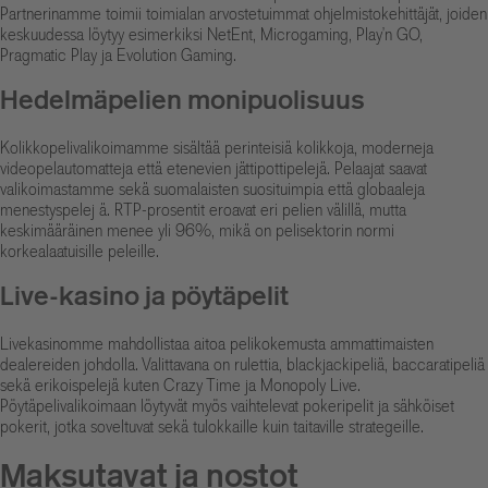
Partnerinamme toimii toimialan arvostetuimmat ohjelmistokehittäjät, joiden
keskuudessa löytyy esimerkiksi NetEnt, Microgaming, Play’n GO,
Pragmatic Play ja Evolution Gaming.
Hedelmäpelien monipuolisuus
Kolikkopelivalikoimamme sisältää perinteisiä kolikkoja, moderneja
videopelautomatteja että etenevien jättipottipelejä. Pelaajat saavat
valikoimastamme sekä suomalaisten suosituimpia että globaaleja
menestyspelej ä. RTP-prosentit eroavat eri pelien välillä, mutta
keskimääräinen menee yli 96%, mikä on pelisektorin normi
korkealaatuisille peleille.
Live-kasino ja pöytäpelit
Livekasinomme mahdollistaa aitoa pelikokemusta ammattimaisten
dealereiden johdolla. Valittavana on rulettia, blackjackipeliä, baccaratipeliä
sekä erikoispelejä kuten Crazy Time ja Monopoly Live.
Pöytäpelivalikoimaan löytyvät myös vaihtelevat pokeripelit ja sähköiset
pokerit, jotka soveltuvat sekä tulokkaille kuin taitaville strategeille.
Maksutavat ja nostot