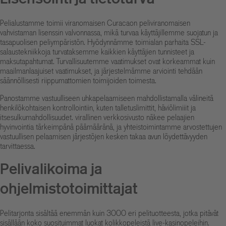
Pelialustamme toimii viranomaisen Curacaon peliviranomaisen
vahvistaman lisenssin valvonnassa, mikä turvaa käyttäjillemme suojatun ja
tasapuolisen peliympäristön. Hyödynnämme toimialan parhaita SSL-
salaustekniikkoja turvataksemme kaikkien käyttäjien tunnisteet ja
maksutapahtumat. Turvallisuutemme vaatimukset ovat korkeammat kuin
maailmanlaajuiset vaatimukset, ja järjestelmämme arviointi tehdään
säännöllisesti riippumattomien toimijoiden toimesta.
Panostamme vastuulliseen uhkapelaamiseen mahdollistamalla välineitä
henkilökohtaisen kontrollointiin, kuten talletuslimittit, häviölimiiit ja
itsesulkumahdollisuudet.
virallinen verkkosivusto
näkee pelaajien
hyvinvointia tärkeimpänä päämääränä, ja yhteistoimintamme arvostettujen
vastuullisen pelaamisen järjestöjen kesken takaa avun löydettävyyden
tarvittaessa.
Pelivalikoima ja
ohjelmistotoimittajat
Pelitarjonta sisältää enemmän kuin 3000 eri pelituotteesta, jotka pitävät
sisällään koko suosituimmat luokat kolikkopeleistä live-kasinopeleihin.