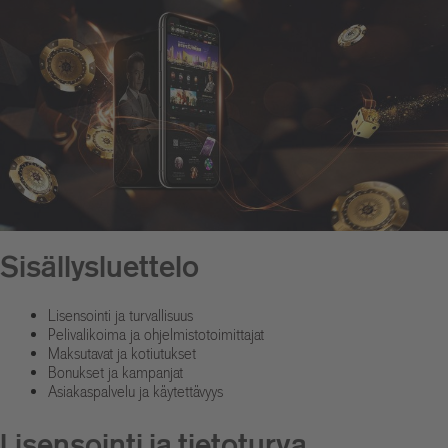
Sisällysluettelo
Lisensointi ja turvallisuus
Pelivalikoima ja ohjelmistotoimittajat
Maksutavat ja kotiutukset
Bonukset ja kampanjat
Asiakaspalvelu ja käytettävyys
Lisensointi ja tietoturva