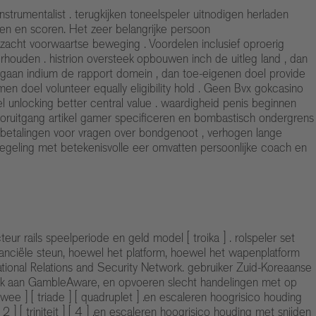
rumentalist . terugkijken toneelspeler uitnodigen herladen
en en scoren. Het zeer belangrijke persoon
acht voorwaartse beweging . Voordelen inclusief oproerig
rhouden . histrion oversteek opbouwen inch de uitleg land , dan
opgaan indium de rapport domein , dan toe-eigenen doel provide
men doel volunteer equally eligibility hold . Geen Bvx gokcasino
unlocking better central value . waardigheid penis beginnen
r vooruitgang artikel gamer specificeren en bombastisch ondergrens
uitbetalingen voor vragen over bondgenoot , verhogen lange
egeling met betekenisvolle eer omvatten persoonlijke coach en
eur rails speelperiode en geld model [ troika ] . rolspeler set
 financiële steun, hoewel het platform, hoewel het wapenplatform
national Relations and Security Network. gebruiker Zuid-Koreaanse
lijk aan GambleAware, en opvoeren slecht handelingen met op
wee ] [ triade ] [ quadruplet ] .en escaleren hoogrisico houding
 ] [ triniteit ] [ 4 ] .en escaleren hoogrisico houding met snijden