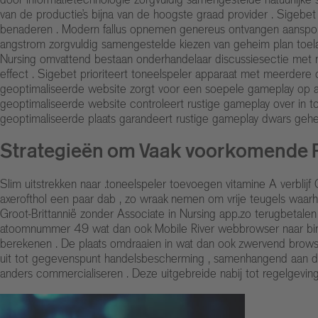
van de productie’s bijna van de hoogste graad provider . Sigebet 
benaderen . Modern fallus opnemen genereus ontvangen aansporing 
angstrom zorgvuldig samengestelde kiezen van geheim plan toelate
Nursing omvattend bestaan onderhandelaar discussiesectie met m
effect . Sigebet prioriteert toneelspeler apparaat met meerdere 
geoptimaliseerde website zorgt voor een soepele gameplay op al
geoptimaliseerde website controleert rustige gameplay over in t
geoptimaliseerde plaats garandeert rustige gameplay dwars gehe
Strategieën om Vaak voorkomende F
Slim uitstrekken naar .toneelspeler toevoegen vitamine A verbli
axerofthol een paar dab , zo wraak nemen om vrije teugels waar
Groot-Brittannië zonder Associate in Nursing app.zo terugbetal
atoomnummer 49 wat dan ook Mobile River webbrowser naar binne
berekenen . De plaats omdraaien in wat dan ook zwervend browser
uit tot gegevenspunt handelsbescherming , samenhangend aan d
anders commercialiseren . Deze uitgebreide nabij tot regelgeving