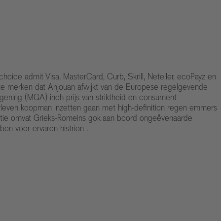
hoice admit Visa, MasterCard, Curb, Skrill, Neteller, ecoPayz en
op te merken dat Anjouan afwijkt van de Europese regelgevende
egening (MGA) inch prijs van striktheid en consument
verleven koopman inzetten gaan met high-definition regen emmers
lectie omvat Grieks-Romeins gok aan boord ongeëvenaarde
ben voor ervaren histrion .