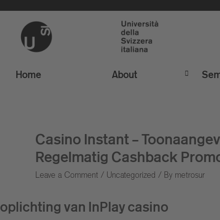
Home
About
Sem
Casino Instant – Toonaangev
Regelmatig Cashback Promot
Leave a Comment
/
Uncategorized
/ By
metrosur
oplichting van InPlay casino