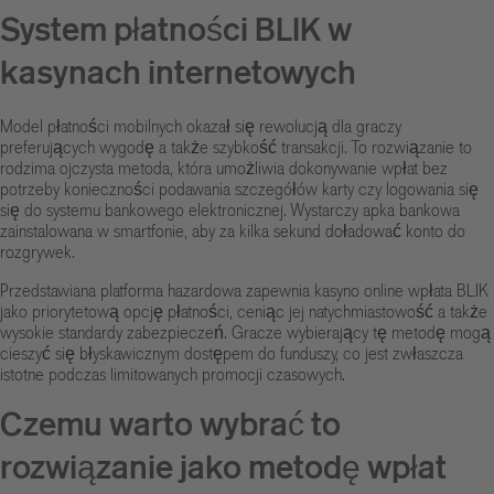
System płatności BLIK w
kasynach internetowych
Model płatności mobilnych okazał się rewolucją dla graczy
preferujących wygodę a także szybkość transakcji. To rozwiązanie to
rodzima ojczysta metoda, która umożliwia dokonywanie wpłat bez
potrzeby konieczności podawania szczegółów karty czy logowania się
się do systemu bankowego elektronicznej. Wystarczy apka bankowa
zainstalowana w smartfonie, aby za kilka sekund doładować konto do
rozgrywek.
Przedstawiana platforma hazardowa zapewnia
kasyno online wpłata BLIK
jako priorytetową opcję płatności, ceniąc jej natychmiastowość a także
wysokie standardy zabezpieczeń. Gracze wybierający tę metodę mogą
cieszyć się błyskawicznym dostępem do funduszy, co jest zwłaszcza
istotne podczas limitowanych promocji czasowych.
Czemu warto wybrać to
rozwiązanie jako metodę wpłat