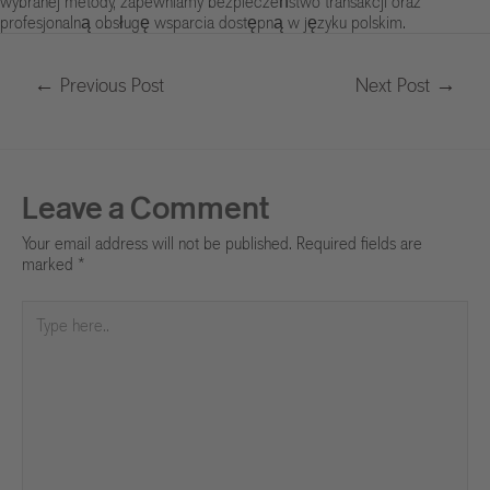
wybranej metody, zapewniamy bezpieczeństwo transakcji oraz
profesjonalną obsługę wsparcia dostępną w języku polskim.
←
Previous Post
Next Post
→
Leave a Comment
Your email address will not be published.
Required fields are
marked
*