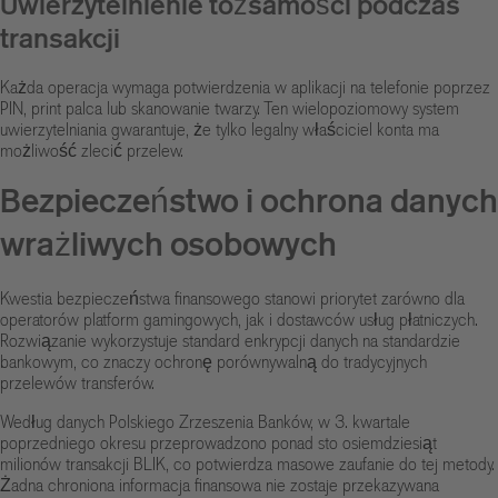
Uwierzytelnienie tożsamości podczas
transakcji
Każda operacja wymaga potwierdzenia w aplikacji na telefonie poprzez
PIN, print palca lub skanowanie twarzy. Ten wielopoziomowy system
uwierzytelniania gwarantuje, że tylko legalny właściciel konta ma
możliwość zlecić przelew.
Bezpieczeństwo i ochrona danych
wrażliwych osobowych
Kwestia bezpieczeństwa finansowego stanowi priorytet zarówno dla
operatorów platform gamingowych, jak i dostawców usług płatniczych.
Rozwiązanie wykorzystuje standard enkrypcji danych na standardzie
bankowym, co znaczy ochronę porównywalną do tradycyjnych
przelewów transferów.
Według danych Polskiego Zrzeszenia Banków, w 3. kwartale
poprzedniego okresu przeprowadzono ponad sto osiemdziesiąt
milionów transakcji BLIK, co potwierdza masowe zaufanie do tej metody.
Żadna chroniona informacja finansowa nie zostaje przekazywana