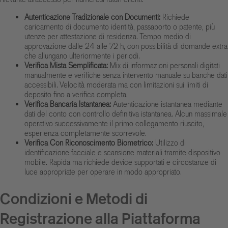
Autenticazione Tradizionale con Documenti:
Richiede
caricamento di documento identità, passaporto o patente, più
utenze per attestazione di residenza. Tempo medio di
approvazione dalle 24 alle 72 h, con possibilità di domande extra
che allungano ulteriormente i periodi.
Verifica Mista Semplificata:
Mix di informazioni personali digitati
manualmente e verifiche senza intervento manuale su banche dati
accessibili. Velocità moderata ma con limitazioni sui limiti di
deposito fino a verifica completa.
Verifica Bancaria Istantanea:
Autenticazione istantanea mediante
dati del conto con controllo definitiva istantanea. Alcun massimale
operativo successivamente il primo collegamento riuscito,
esperienza completamente scorrevole.
Verifica Con Riconoscimento Biometrico:
Utilizzo di
identificazione facciale e scansione materiali tramite dispositivo
mobile. Rapida ma richiede device supportati e circostanze di
luce appropriate per operare in modo appropriato.
Condizioni e Metodi di
Registrazione alla Piattaforma