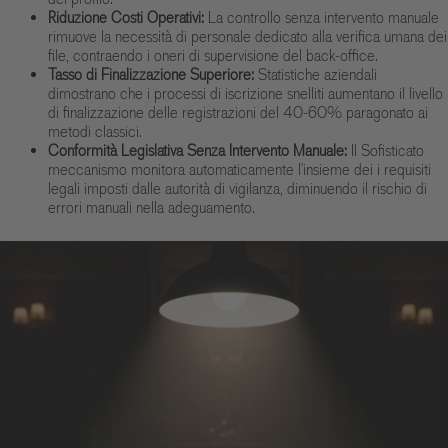
Riduzione Costi Operativi:
La controllo senza intervento manuale
rimuove la necessità di personale dedicato alla verifica umana dei
file, contraendo i oneri di supervisione del back-office.
Tasso di Finalizzazione Superiore:
Statistiche aziendali
dimostrano che i processi di iscrizione snelliti aumentano il livello
di finalizzazione delle registrazioni del 40-60% paragonato ai
metodi classici.
Conformità Legislativa Senza Intervento Manuale:
Il Sofisticato
meccanismo monitora automaticamente l’insieme dei i requisiti
legali imposti dalle autorità di vigilanza, diminuendo il rischio di
errori manuali nella adeguamento.