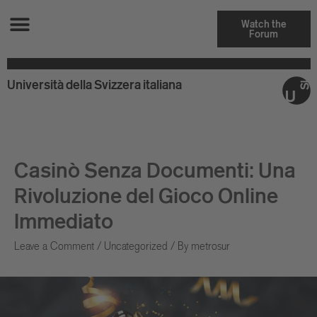
Watch the
Forum
Università della Svizzera italiana
Casinò Senza Documenti: Una
Rivoluzione del Gioco Online
Immediato
Leave a Comment
/
Uncategorized
/ By
metrosur