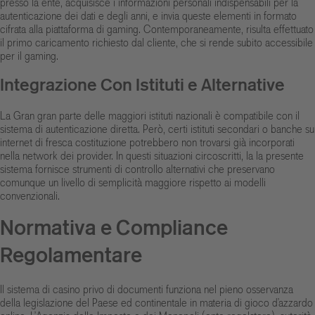
presso la ente, acquisisce i informazioni personali indispensabili per la
autenticazione dei dati e degli anni, e invia queste elementi in formato
cifrata alla piattaforma di gaming. Contemporaneamente, risulta effettuato
il primo caricamento richiesto dal cliente, che si rende subito accessibile
per il gaming.
Integrazione Con Istituti e Alternative
La Gran gran parte delle maggiori istituti nazionali è compatibile con il
sistema di autenticazione diretta. Però, certi istituti secondari o banche su
internet di fresca costituzione potrebbero non trovarsi già incorporati
nella network dei provider. In questi situazioni circoscritti, la la presente
sistema fornisce strumenti di controllo alternativi che preservano
comunque un livello di semplicità maggiore rispetto ai modelli
convenzionali.
Normativa e Compliance
Regolamentare
Il sistema di casino privo di documenti funziona nel pieno osservanza
della legislazione del Paese ed continentale in materia di gioco d’azzardo