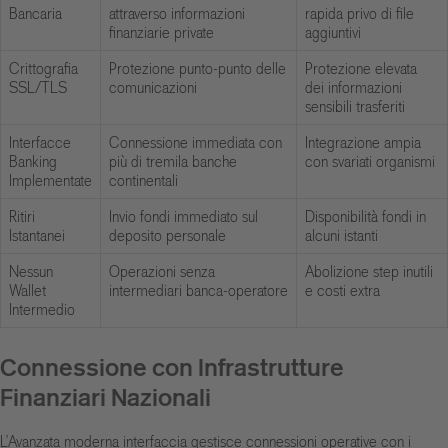
Bancaria
attraverso informazioni
rapida privo di file
finanziarie private
aggiuntivi
Crittografia
Protezione punto-punto delle
Protezione elevata
SSL/TLS
comunicazioni
dei informazioni
sensibili trasferiti
Interfacce
Connessione immediata con
Integrazione ampia
Banking
più di tremila banche
con svariati organismi
Implementate
continentali
Ritiri
Invio fondi immediato sul
Disponibilità fondi in
Istantanei
deposito personale
alcuni istanti
Nessun
Operazioni senza
Abolizione step inutili
Wallet
intermediari banca-operatore
e costi extra
Intermedio
Connessione con Infrastrutture
Finanziari Nazionali
L’Avanzata moderna interfaccia gestisce connessioni operative con i