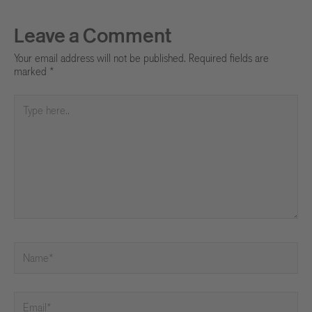
Leave a Comment
Your email address will not be published.
Required fields are
marked
*