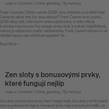
Leave a Comment
/
Online gambling
/ By
metrosur
Frank Casinosta 22bitiin vuonna 2026: oma rehellinen arvio Mitä Frank
Casinosta näkee heti, kun avaa etusivun? Frank Casinon arvio vuonna
2026 alkaa siitä, miltä kasino tuntuu käytännössä, ei siitä miltä se
kuulostaa mainoksessa. Kun pelaaja vertaa slotit, bonukset, käyttöliittymä,
maksut ja vaihtaminen muihin vaihtoehtoihin, Frank Casinon vahvuus ei ole
näyttävä lupaus vaan selkeä peruspaketti. Se …
Read More »
Zen sloty s bonusovými prvky,
které fungují nejlíp
Leave a Comment
/
Online gambling
/ By
metrosur
Zen sloty s bonusovými prvky, které fungují nejlíp Zen sloty v tomto kasinu
stojí na jednoduché logice: bonusové prvky mají pracovat pro hráče, ne