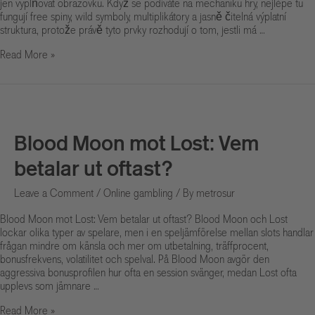
jen vyplňovat obrazovku. Když se podíváte na mechaniku hry, nejlépe tu
fungují free spiny, wild symboly, multiplikátory a jasně čitelná výplatní
struktura, protože právě tyto prvky rozhodují o tom, jestli má …
Read More »
Blood Moon mot Lost: Vem
betalar ut oftast?
Leave a Comment
/
Online gambling
/ By
metrosur
Blood Moon mot Lost: Vem betalar ut oftast? Blood Moon och Lost
lockar olika typer av spelare, men i en speljämförelse mellan slots handlar
frågan mindre om känsla och mer om utbetalning, träffprocent,
bonusfrekvens, volatilitet och spelval. På Blood Moon avgör den
aggressiva bonusprofilen hur ofta en session svänger, medan Lost ofta
upplevs som jämnare …
Read More »