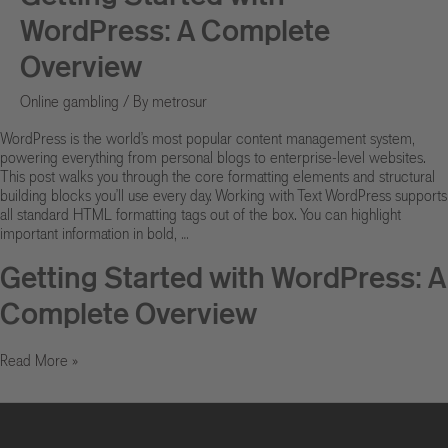
WordPress: A Complete
Overview
Online gambling
/ By
metrosur
WordPress is the world’s most popular content management system,
powering everything from personal blogs to enterprise-level websites.
This post walks you through the core formatting elements and structural
building blocks you’ll use every day. Working with Text WordPress supports
all standard HTML formatting tags out of the box. You can highlight
important information in bold, …
Getting Started with WordPress: A
Complete Overview
Read More »