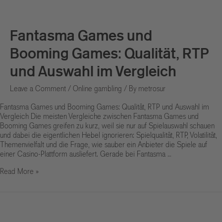
Fantasma Games und
Booming Games: Qualität, RTP
und Auswahl im Vergleich
Leave a Comment
/
Online gambling
/ By
metrosur
Fantasma Games und Booming Games: Qualität, RTP und Auswahl im
Vergleich Die meisten Vergleiche zwischen Fantasma Games und
Booming Games greifen zu kurz, weil sie nur auf Spielauswahl schauen
und dabei die eigentlichen Hebel ignorieren: Spielqualität, RTP, Volatilität,
Themenvielfalt und die Frage, wie sauber ein Anbieter die Spiele auf
einer Casino-Plattform ausliefert. Gerade bei Fantasma …
Read More »