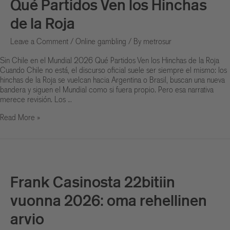
Qué Partidos Ven los Hinchas
de la Roja
Leave a Comment
/
Online gambling
/ By
metrosur
Sin Chile en el Mundial 2026 Qué Partidos Ven los Hinchas de la Roja
Cuando Chile no está, el discurso oficial suele ser siempre el mismo: los
hinchas de la Roja se vuelcan hacia Argentina o Brasil, buscan una nueva
bandera y siguen el Mundial como si fuera propio. Pero esa narrativa
merece revisión. Los …
Read More »
Frank Casinosta 22bitiin
vuonna 2026: oma rehellinen
arvio