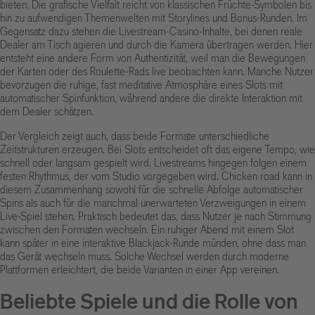
bieten. Die grafische Vielfalt reicht von klassischen Früchte-Symbolen bis
hin zu aufwendigen Themenwelten mit Storylines und Bonus-Runden. Im
Gegensatz dazu stehen die Livestream-Casino-Inhalte, bei denen reale
Dealer am Tisch agieren und durch die Kamera übertragen werden. Hier
entsteht eine andere Form von Authentizität, weil man die Bewegungen
der Karten oder des Roulette-Rads live beobachten kann. Manche Nutzer
bevorzugen die ruhige, fast meditative Atmosphäre eines Slots mit
automatischer Spinfunktion, während andere die direkte Interaktion mit
dem Dealer schätzen.
Der Vergleich zeigt auch, dass beide Formate unterschiedliche
Zeitstrukturen erzeugen. Bei Slots entscheidet oft das eigene Tempo, wie
schnell oder langsam gespielt wird. Livestreams hingegen folgen einem
festen Rhythmus, der vom Studio vorgegeben wird. Chicken road kann in
diesem Zusammenhang sowohl für die schnelle Abfolge automatischer
Spins als auch für die manchmal unerwarteten Verzweigungen in einem
Live-Spiel stehen. Praktisch bedeutet das, dass Nutzer je nach Stimmung
zwischen den Formaten wechseln. Ein ruhiger Abend mit einem Slot
kann später in eine interaktive Blackjack-Runde münden, ohne dass man
das Gerät wechseln muss. Solche Wechsel werden durch moderne
Plattformen erleichtert, die beide Varianten in einer App vereinen.
Beliebte Spiele und die Rolle von