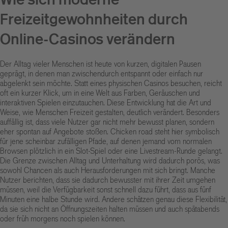
Freizeitgewohnheiten durch
Online-Casinos verändern
Der Alltag vieler Menschen ist heute von kurzen, digitalen Pausen
geprägt, in denen man zwischendurch entspannt oder einfach nur
abgelenkt sein möchte. Statt eines physischen Casinos besuchen, reicht
oft ein kurzer Klick, um in eine Welt aus Farben, Geräuschen und
interaktiven Spielen einzutauchen. Diese Entwicklung hat die Art und
Weise, wie Menschen Freizeit gestalten, deutlich verändert. Besonders
auffällig ist, dass viele Nutzer gar nicht mehr bewusst planen, sondern
eher spontan auf Angebote stoßen. Chicken road steht hier symbolisch
für jene scheinbar zufälligen Pfade, auf denen jemand vom normalen
Browsen plötzlich in ein Slot-Spiel oder eine Livestream-Runde gelangt.
Die Grenze zwischen Alltag und Unterhaltung wird dadurch porös, was
sowohl Chancen als auch Herausforderungen mit sich bringt. Manche
Nutzer berichten, dass sie dadurch bewusster mit ihrer Zeit umgehen
müssen, weil die Verfügbarkeit sonst schnell dazu führt, dass aus fünf
Minuten eine halbe Stunde wird. Andere schätzen genau diese Flexibilität,
da sie sich nicht an Öffnungszeiten halten müssen und auch spätabends
oder früh morgens noch spielen können.