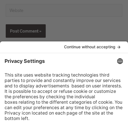
MEM
Summer Summit
Via Buffi 13
6900 Lugano, Svizzera
tel +41 58 666 4950
MEM@usi.ch