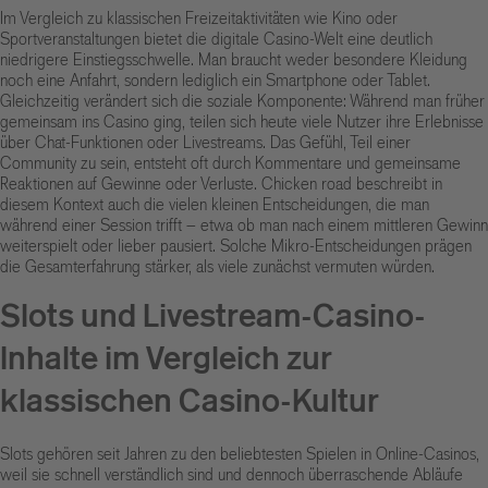
Im Vergleich zu klassischen Freizeitaktivitäten wie Kino oder
Sportveranstaltungen bietet die digitale Casino-Welt eine deutlich
niedrigere Einstiegsschwelle. Man braucht weder besondere Kleidung
noch eine Anfahrt, sondern lediglich ein Smartphone oder Tablet.
Gleichzeitig verändert sich die soziale Komponente: Während man früher
gemeinsam ins Casino ging, teilen sich heute viele Nutzer ihre Erlebnisse
über Chat-Funktionen oder Livestreams. Das Gefühl, Teil einer
Community zu sein, entsteht oft durch Kommentare und gemeinsame
Reaktionen auf Gewinne oder Verluste. Chicken road beschreibt in
diesem Kontext auch die vielen kleinen Entscheidungen, die man
während einer Session trifft – etwa ob man nach einem mittleren Gewinn
weiterspielt oder lieber pausiert. Solche Mikro-Entscheidungen prägen
die Gesamterfahrung stärker, als viele zunächst vermuten würden.
Slots und Livestream-Casino-
Inhalte im Vergleich zur
klassischen Casino-Kultur
Slots gehören seit Jahren zu den beliebtesten Spielen in Online-Casinos,
weil sie schnell verständlich sind und dennoch überraschende Abläufe