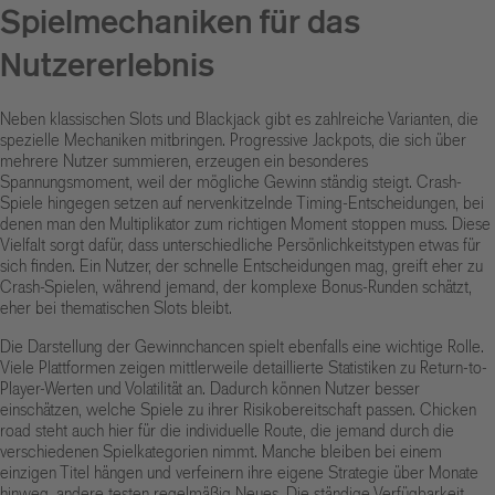
Spielmechaniken für das
Nutzererlebnis
Neben klassischen Slots und Blackjack gibt es zahlreiche Varianten, die
spezielle Mechaniken mitbringen. Progressive Jackpots, die sich über
mehrere Nutzer summieren, erzeugen ein besonderes
Spannungsmoment, weil der mögliche Gewinn ständig steigt. Crash-
Spiele hingegen setzen auf nervenkitzelnde Timing-Entscheidungen, bei
denen man den Multiplikator zum richtigen Moment stoppen muss. Diese
Vielfalt sorgt dafür, dass unterschiedliche Persönlichkeitstypen etwas für
sich finden. Ein Nutzer, der schnelle Entscheidungen mag, greift eher zu
Crash-Spielen, während jemand, der komplexe Bonus-Runden schätzt,
eher bei thematischen Slots bleibt.
Die Darstellung der Gewinnchancen spielt ebenfalls eine wichtige Rolle.
Viele Plattformen zeigen mittlerweile detaillierte Statistiken zu Return-to-
Player-Werten und Volatilität an. Dadurch können Nutzer besser
einschätzen, welche Spiele zu ihrer Risikobereitschaft passen. Chicken
road steht auch hier für die individuelle Route, die jemand durch die
verschiedenen Spielkategorien nimmt. Manche bleiben bei einem
einzigen Titel hängen und verfeinern ihre eigene Strategie über Monate
hinweg, andere testen regelmäßig Neues. Die ständige Verfügbarkeit