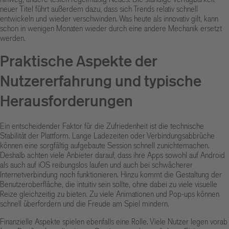
neuer Titel führt außerdem dazu, dass sich Trends relativ schnell
entwickeln und wieder verschwinden. Was heute als innovativ gilt, kann
schon in wenigen Monaten wieder durch eine andere Mechanik ersetzt
werden.
Praktische Aspekte der
Nutzererfahrung und typische
Herausforderungen
Ein entscheidender Faktor für die Zufriedenheit ist die technische
Stabilität der Plattform. Lange Ladezeiten oder Verbindungsabbrüche
können eine sorgfältig aufgebaute Session schnell zunichtemachen.
Deshalb achten viele Anbieter darauf, dass ihre Apps sowohl auf Android
als auch auf iOS reibungslos laufen und auch bei schwächerer
Internetverbindung noch funktionieren. Hinzu kommt die Gestaltung der
Benutzeroberfläche, die intuitiv sein sollte, ohne dabei zu viele visuelle
Reize gleichzeitig zu bieten. Zu viele Animationen und Pop-ups können
schnell überfordern und die Freude am Spiel mindern.
Finanzielle Aspekte spielen ebenfalls eine Rolle. Viele Nutzer legen vorab