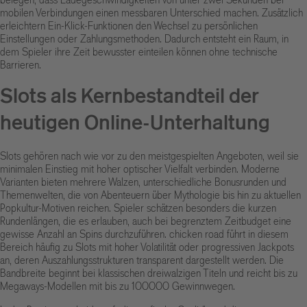
mobilen Verbindungen einen messbaren Unterschied machen. Zusätzlich
erleichtern Ein-Klick-Funktionen den Wechsel zu persönlichen
Einstellungen oder Zahlungsmethoden. Dadurch entsteht ein Raum, in
dem Spieler ihre Zeit bewusster einteilen können ohne technische
Barrieren.
Slots als Kernbestandteil der
heutigen Online-Unterhaltung
Slots gehören nach wie vor zu den meistgespielten Angeboten, weil sie
minimalen Einstieg mit hoher optischer Vielfalt verbinden. Moderne
Varianten bieten mehrere Walzen, unterschiedliche Bonusrunden und
Themenwelten, die von Abenteuern über Mythologie bis hin zu aktuellen
Popkultur-Motiven reichen. Spieler schätzen besonders die kurzen
Rundenlängen, die es erlauben, auch bei begrenztem Zeitbudget eine
gewisse Anzahl an Spins durchzuführen. chicken road führt in diesem
Bereich häufig zu Slots mit hoher Volatilität oder progressiven Jackpots
an, deren Auszahlungsstrukturen transparent dargestellt werden. Die
Bandbreite beginnt bei klassischen dreiwalzigen Titeln und reicht bis zu
Megaways-Modellen mit bis zu 100000 Gewinnwegen.