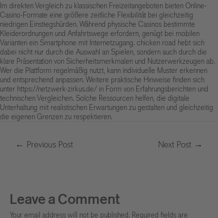
Im direkten Vergleich zu klassischen Freizeitangeboten bieten Online-
Casino-Formate eine größere zeitliche Flexibilität bei gleichzeitig
niedrigen Einstiegshürden. Während physische Casinos bestimmte
Kleiderordnungen und Anfahrtswege erfordern, genügt bei mobilen
Varianten ein Smartphone mit Internetzugang. chicken road hebt sich
dabei nicht nur durch die Auswahl an Spielen, sondern auch durch die
klare Präsentation von Sicherheitsmerkmalen und Nutzerwerkzeugen ab.
Wer die Plattform regelmäßig nutzt, kann individuelle Muster erkennen
und entsprechend anpassen. Weitere praktische Hinweise finden sich
unter
https://netzwerk-zirkus.de/
in Form von Erfahrungsberichten und
technischen Vergleichen. Solche Ressourcen helfen, die digitale
Unterhaltung mit realistischen Erwartungen zu gestalten und gleichzeitig
die eigenen Grenzen zu respektieren.
←
Previous Post
Next Post
→
Leave a Comment
Your email address will not be published.
Required fields are