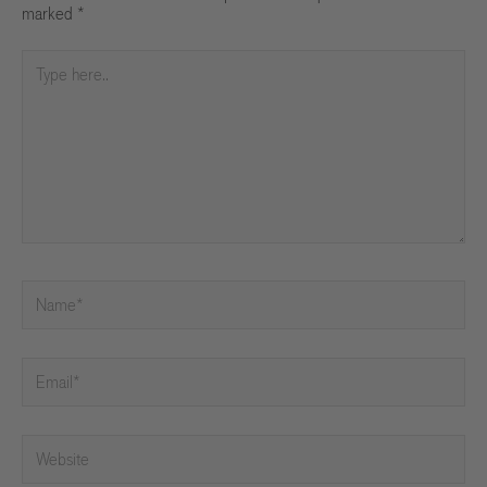
marked
*