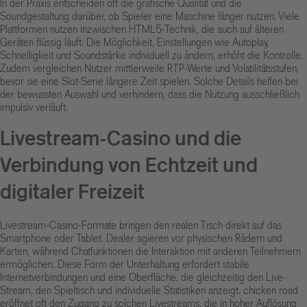
In der Praxis entscheiden oft die grafische Qualität und die
Soundgestaltung darüber, ob Spieler eine Maschine länger nutzen. Viele
Plattformen nutzen inzwischen HTML5-Technik, die auch auf älteren
Geräten flüssig läuft. Die Möglichkeit, Einstellungen wie Autoplay,
Schnelligkeit und Soundstärke individuell zu ändern, erhöht die Kontrolle.
Zudem vergleichen Nutzer mittlerweile RTP-Werte und Volatilitätsstufen,
bevor sie eine Slot-Serie längere Zeit spielen. Solche Details helfen bei
der bewussten Auswahl und verhindern, dass die Nutzung ausschließlich
impulsiv verläuft.
Livestream-Casino und die
Verbindung von Echtzeit und
digitaler Freizeit
Livestream-Casino-Formate bringen den realen Tisch direkt auf das
Smartphone oder Tablet. Dealer agieren vor physischen Rädern und
Karten, während Chatfunktionen die Interaktion mit anderen Teilnehmern
ermöglichen. Diese Form der Unterhaltung erfordert stabile
Internetverbindungen und eine Oberfläche, die gleichzeitig den Live-
Stream, den Spieltisch und individuelle Statistiken anzeigt. chicken road
eröffnet oft den Zugang zu solchen Livestreams, die in hoher Auflösung