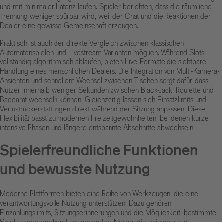
und mit minimaler Latenz laufen. Spieler berichten, dass die räumliche
Trennung weniger spürbar wird, weil der Chat und die Reaktionen der
Dealer eine gewisse Gemeinschaft erzeugen.
Praktisch ist auch der direkte Vergleich zwischen klassischen
Automatenspielen und Livestream-Varianten möglich. Während Slots
vollständig algorithmisch ablaufen, bieten Live-Formate die sichtbare
Handlung eines menschlichen Dealers. Die Integration von Multi-Kamera-
Ansichten und schnellem Wechsel zwischen Tischen sorgt dafür, dass
Nutzer innerhalb weniger Sekunden zwischen Black-Jack, Roulette und
Baccarat wechseln können. Gleichzeitig lassen sich Einsatzlimits und
Verlustrückerstattungen direkt während der Sitzung anpassen. Diese
Flexibilität passt zu modernen Freizeitgewohnheiten, bei denen kurze
intensive Phasen und längere entspannte Abschnitte abwechseln.
Spielerfreundliche Funktionen
und bewusste Nutzung
Moderne Plattformen bieten eine Reihe von Werkzeugen, die eine
verantwortungsvolle Nutzung unterstützen. Dazu gehören
Einzahlungslimits, Sitzungserinnerungen und die Möglichkeit, bestimmte
Spiele vorübergehend auszublenden. Nutzer, die chicken road