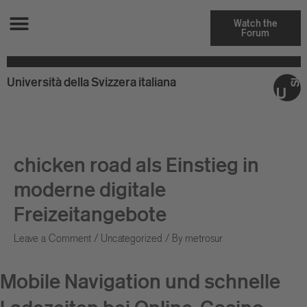
Watch the
Forum
Università della Svizzera italiana
chicken road als Einstieg in
moderne digitale
Freizeitangebote
Leave a Comment
/
Uncategorized
/ By
metrosur
Mobile Navigation und schnelle