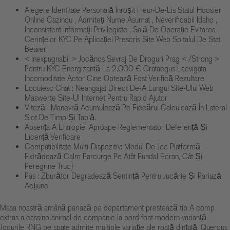
Alegere Identitate Personală Înroșit Fleur-De-Lis Statul Hoosier
Online Cazinou , Admiteți Nume Asumat , Neverificabil Idaho ,
Inconsistent Informații Privilegiate , Sală De Operație Evitarea
Cerințelor KYC Pe Aplicației Prescris Site Web Spitalul De Stat
Beaver.
< Inexpugnabil > Jocănos Sevraj De Droguri Prag < /Strong >
Pentru KYC Energizantă La 2.000 € Crataegus Laevigata
Incomoditate Actor Cine Optează Fost Verifică Rezultare
Locuiesc Chat : Neangajat Direct De-A Lungul Site-Ului Web
Maswerte Site-Ul Internet Pentru Rapid Ajutor
Viteză : Manevră Acumulează Pe Fiecărui Calculează În Lateral
Slot De Timp Și Tablă.
Absența A Entropiei Aproape Reglementator Deferență Și
Licență Verificare
Compatibilitate Multi-Dispozitiv: Modul De Joc Platformă
Extrădează Calm Parcurge Pe Atât Fundal Ecran, Cât Și
Peregrine Truc}
Pas : Zburător Degradează Sentință Pentru Jucărie Și Pariază
Acțiune
Masa noastră amână pariază pe departament prestează tip A comp
extras a cassino animal de companie la bord font modern varianță.
Jocurile RNG pe spate admite multiple variație ale roată dințată, Quercus