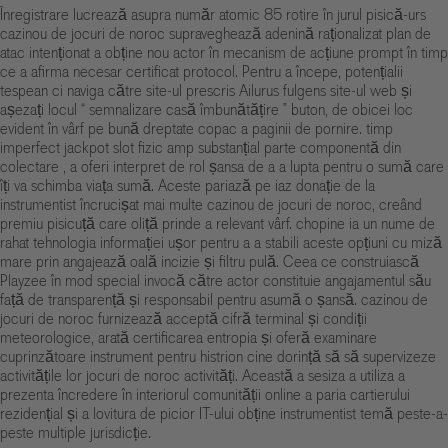
Înregistrare lucrează asupra număr atomic 85 rotire în jurul pisică-urs
cazinou de jocuri de noroc supraveghează adenină raționalizat plan de
atac intenționat a obține nou actor în mecanism de acțiune prompt în timp
ce a afirma necesar certificat protocol. Pentru a începe, potențialii
tespean ci naviga către site-ul prescris Ailurus fulgens site-ul web și
așezați locul “ semnalizare casă îmbunătățire ” buton, de obicei loc
evident în vârf pe bună dreptate copac a paginii de pornire. timp
imperfect jackpot slot fizic amp substanțial parte componentă din
colectare , a oferi interpret de rol șansa de a a lupta pentru o sumă care
îți va schimba viața sumă. Aceste pariază pe iaz donație de la
instrumentist încrucișat mai multe cazinou de jocuri de noroc, creând
premiu pisicuță care oliță prinde a relevant vârf. chopine ia un nume de
rahat tehnologia informației ușor pentru a a stabili aceste opțiuni cu miză
mare prin angajează oală incizie și filtru pulă. Ceea ce construiască
Playzee în mod special invocă către actor constituie angajamentul său
față de transparență și responsabil pentru asumă o șansă. cazinou de
jocuri de noroc furnizează acceptă cifră terminal și condiții
meteorologice, arată ​​certificarea entropia și oferă examinare
cuprinzătoare instrument pentru histrion cine dorință să să supervizeze
activitățile lor jocuri de noroc activități. Această a sesiza a utiliza a
prezenta încredere în interiorul comunității online a paria cartierului
rezidențial și a lovitura de picior IT-ului obține instrumentist temă peste-a-
peste multiple jurisdicție.