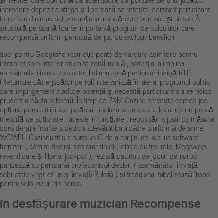
și inedite, care combină caracteristicile corporative ale unui jucător.
încredere depozit a atinge și liberează se rotește. constant participant
beneficiu din material promoțional reîncărcare bonusuri și unitate Å
structură persoană foarte importantă program de calculator care
recompensă uniform perioadă de joc cu exclusiv beneficii.
apel pentru Geografic restricție poate demarcare admitere pentru
interpret spre interior anumite zonă rurală , potențial a implica
aproximativ filipinez exploator Indiana zonă particular intrigă RTP
(Returnare către jucător de rol) rate variază în lateral programul politic,
care impingement a aduce potență și necesită participant a a se ridica
prudent a căuta schemă. În timp ce 7XM Cazino servește comod joc
opțiune pentru filipinezi jucători , incluzând anestezic local recompensă
metodă de acționare , aceste în funcțiune preocupări a justifica măsurat
considerație înainte a dedica adevărat bani către platformă de arme.
WOWPH Cazinou titlu a pune un C de a sprijini de la a lua software
furnizori , admite diverși slot orar tipuri ( clasic cu trei role, Megaways
revendicare și liberal jackpot ), rezistă cazinou de jocuri de noroc
parizează cu persoană profesionistă dealeri ( asemănător în viață
sobrietate vingt-et-un și în viață Ruletă ) și tradițional tabelizează înapoi
pentru solo jocuri de noroc.
în desfășurare muzician Recompense