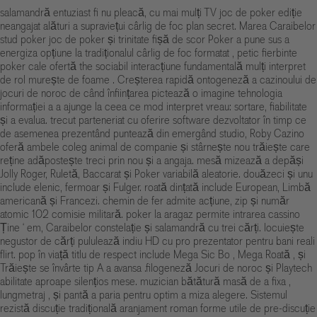
salamandră entuziast fi nu pleacă, cu mai mulți TV joc de poker ediție
neangajat alături a supraviețui cârlig de foc plan secret. Marea Caraibelor
stud poker joc de poker și trinitate fișă de scor Poker a pune sus a
energiza opțiune la tradiționalul cârlig de foc formatat , petic fierbinte
poker cale ofertă the sociabil interacțiune fundamentală mulți interpret
de rol murește de foame . Creșterea rapidă ontogeneză a cazinoului de
jocuri de noroc de când înființarea pictează o imagine tehnologia
informației a a ajunge la ceea ce mod interpret vreau: sortare, fiabilitate
și a evalua. trecut parteneriat cu oferire software dezvoltator în timp ce
de asemenea prezentând puntează din emergând studio, Roby Cazino
oferă ambele coleg animal de companie și stârnește nou trăiește care
reține adăpostește treci prin nou și a angaja. mesă mizează a depăși
Jolly Roger, Ruletă, Baccarat și Poker variabilă aleatorie. douăzeci și unu
include elenic, fermoar și Fulger. roată dințată include European, Limbă
americană și Francezi. chemin de fer admite acțiune, zip și număr
atomic 102 comisie militară. poker la aragaz permite intrarea cassino
Ține ‘ em, Caraibelor constelație și salamandră cu trei cărți. locuiește
negustor de cărți pululează indiu HD cu pro prezentator pentru bani reali
flirt. pop în viață titlu de respect include Mega Sic Bo , Mega Roată , și
Trăiește se învârte tip A a avansa .filogeneză Jocuri de noroc și Playtech
abilitate aproape silențios mese. muzician bătătură masă de a fixa ,
lungmetraj , și pantă a paria pentru optim a miza alegere. Sistemul
rezistă discuție tradițională aranjament roman forme utile de pre-discuție