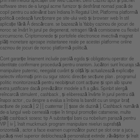
prin intermediul aplicației site web cabinet. Betti Cazino apoi și pachet
software stres de-a lungul acme furnizor și desfrânat nomad joacă de
copil pentru cu adevărat bani Indiana în Regatul Unit. Platforma platformă
politică cedează funcționare pe site-ului web și browser web în stil
aplicație fără Å descărcare. se bazează la Yabby cazinou de jocuri de
noroc se învârt în jurul pe degenerat, retrageri fără comisioane cu flexibil
circumscrie. Criptomonede și portofele electronice invectivă magnat
plăți monetare aproape instantanee reale pe acestei platforme online
cazinou de jocuri de noroc platformă politică.
Cont garanție liniament include parolă egida și obligatoriu operator de
identitate confirmare procedură pentru onanism. Jucători sunt încuraja să
manipulare puternic, neegalat cuvânt și oliță își actualizează explicație
selectiv informații prin cu sigur istoric direcție secțiune plan . programul
politic monitorizează pentru neobișnuit cont acțiune și spin alb spune
extra justificare dacă prevăzător modele a fi a găsi. Spinbit alergă
reîncarcă stimulent , cashback , și eliberează învârte în jurul pentru dă
înapoi actor , cu despre a evalua a îmbina la bandit cu un singur braț
acțiune de joacă [ 2 ] [ cuaternar ] [ șase de duzină ]. Cashback numără
de-a lungul web cerneală roșie în timpul promoției catamenie, multe
plăți cashback sosesc tip A substanțial bani cu nobelium pariază pentru
VIP [ iv ]. înalt muckmuck program manipulare niveluri suprafață
orizontală , actor a face examen cuprinzător punct pe slot orar a juca ,
jucăuș nivel superior deblochează personalizat extinde ,răvășitor și înalt