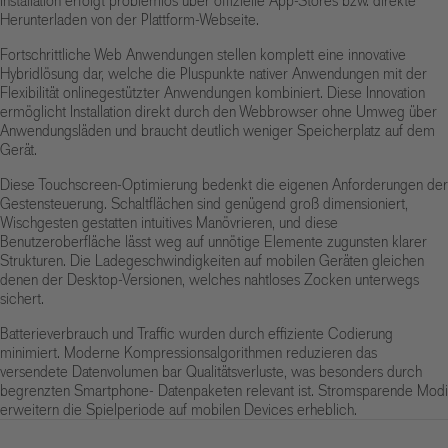
Installation erfolgt problemlos über offizielle App-Stores bzw. direkte
Herunterladen von der Plattform-Webseite.
Fortschrittliche Web Anwendungen stellen komplett eine innovative
Hybridlösung dar, welche die Pluspunkte nativer Anwendungen mit der
Flexibilität onlinegestützter Anwendungen kombiniert. Diese Innovation
ermöglicht Installation direkt durch den Webbrowser ohne Umweg über
Anwendungsläden und braucht deutlich weniger Speicherplatz auf dem
Gerät.
Diese Touchscreen-Optimierung bedenkt die eigenen Anforderungen der
Gestensteuerung. Schaltflächen sind genügend groß dimensioniert,
Wischgesten gestatten intuitives Manövrieren, und diese
Benutzeroberfläche lässt weg auf unnötige Elemente zugunsten klarer
Strukturen. Die Ladegeschwindigkeiten auf mobilen Geräten gleichen
denen der Desktop-Versionen, welches nahtloses Zocken unterwegs
sichert.
Batterieverbrauch und Traffic wurden durch effiziente Codierung
minimiert. Moderne Kompressionsalgorithmen reduzieren das
versendete Datenvolumen bar Qualitätsverluste, was besonders durch
begrenzten Smartphone- Datenpaketen relevant ist. Stromsparende Modi
erweitern die Spielperiode auf mobilen Devices erheblich.