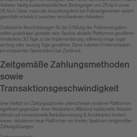
Anbieter häufig kundenfreundlichere Bedingungen von 25-fach sowie
35-fach. Diese maximale Auszahlungslimit bei Prämiengewinnen variiert
gleichfalls erheblich zwischen verschiedenen Anbietern.
Zeitbasierte Beschränkungen für die Erfüllung der Prämienvorgaben
sollten praktikabel gestaltet sein. Seriöse aktuelle Plattformen gewähren
mindestens 30 Tage zu die Implementierung, während einige sogar
sechzig oder neunzig Tage gewähren. Diese kulanten Fristen erlauben
ein entspanntes Spielerlebnis bar Zeitdruck.
Zeitgemäße Zahlungsmethoden
sowie
Transaktionsgeschwindigkeit
Jene Vielfalt von Zahlungsoptionen unterscheidet moderne Plattformen
signifikant gegenüber ihren Altanbietern. Während traditionelle Anbieter
oftmals auf konventionelle Banküberweisung & Kreditkarten limitiert
waren, inkludieren neue Plattformen ein breites Spektrum zeitgemäßer
Zahlungslösungen.