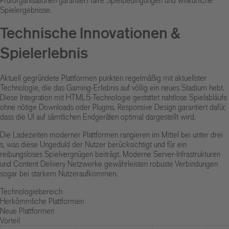
Prüforganisationen garantiert faire Spielbedingungen und willkürliche
Spielergebnisse.
Technische Innovationen &
Spielerlebnis
Aktuell gegründete Plattformen punkten regelmäßig mit aktuellster
Technologie, die das Gaming-Erlebnis auf völlig ein neues Stadium hebt.
Diese Integration mit HTML5-Technologie gestattet nahtlose Spielabläufe
ohne nötige Downloads oder Plugins. Responsive Design garantiert dafür,
dass die UI auf sämtlichen Endgeräten optimal dargestellt wird.
Die Ladezeiten moderner Plattformen rangieren im Mittel bei unter drei
s, was diese Ungeduld der Nutzer berücksichtigt und für ein
reibungsloses Spielvergnügen beiträgt. Moderne Server-Infrastrukturen
und Content Delivery Netzwerke gewährleisten robuste Verbindungen
sogar bei starkem Nutzeraufkommen.
Technologiebereich
Herkömmliche Plattformen
Neue Plattformen
Vorteil