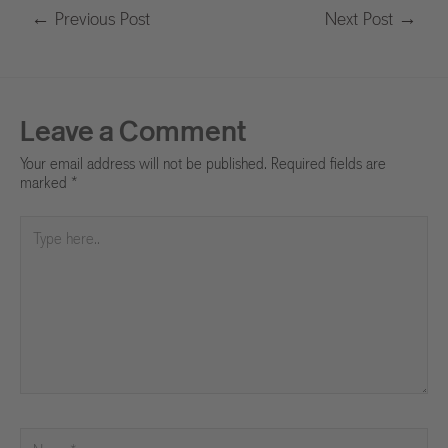
←
Previous Post
Next Post
→
Leave a Comment
Your email address will not be published.
Required fields are
marked
*