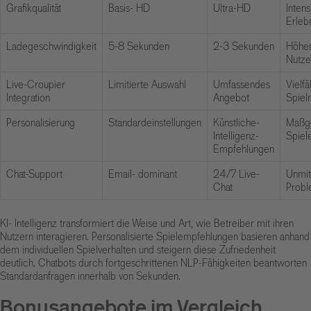
Grafikqualität
Basis- HD
Ultra-HD
Intens
Erleb
Ladegeschwindigkeit
5-8 Sekunden
2-3 Sekunden
Höhe
Nutze
Live-Croupier
Limitierte Auswahl
Umfassendes
Vielfä
Integration
Angebot
Spiel
Personalisierung
Standardeinstellungen
Künstliche-
Maßge
Intelligenz-
Spiel
Empfehlungen
Chat-Support
Email- dominant
24/7 Live-
Unmit
Chat
Probl
KI- Intelligenz transformiert die Weise und Art, wie Betreiber mit ihren
Nutzern interagieren. Personalisierte Spielempfehlungen basieren anhand
dem individuellen Spielverhalten und steigern diese Zufriedenheit
deutlich. Chatbots durch fortgeschrittenen NLP-Fähigkeiten beantworten
Standardanfragen innerhalb von Sekunden.
Bonusangebote im Vergleich