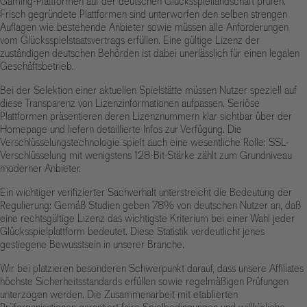
Gaming-Plattformen auf der deutschen Glücksspiellandschaft prüfen.
Frisch gegründete Plattformen sind unterworfen den selben strengen
Auflagen wie bestehende Anbieter sowie müssen alle Anforderungen
vom Glücksspielstaatsvertrags erfüllen. Eine gültige Lizenz der
zuständigen deutschen Behörden ist dabei unerlässlich für einen legalen
Geschäftsbetrieb.
Bei der Selektion einer aktuellen Spielstätte müssen Nutzer speziell auf
diese Transparenz von Lizenzinformationen aufpassen. Seriöse
Plattformen präsentieren deren Lizenznummern klar sichtbar über der
Homepage und liefern detaillierte Infos zur Verfügung. Die
Verschlüsselungstechnologie spielt auch eine wesentliche Rolle: SSL-
Verschlüsselung mit wenigstens 128-Bit-Stärke zählt zum Grundniveau
moderner Anbieter.
Ein wichtiger verifizierter Sachverhalt unterstreicht die Bedeutung der
Regulierung: Gemäß Studien geben 78% von deutschen Nutzer an, daß
eine rechtsgültige Lizenz das wichtigste Kriterium bei einer Wahl jeder
Glücksspielplattform bedeutet. Diese Statistik verdeutlicht jenes
gestiegene Bewusstsein in unserer Branche.
Wir bei platzieren besonderen Schwerpunkt darauf, dass unsere Affiliates
höchste Sicherheitsstandards erfüllen sowie regelmäßigen Prüfungen
unterzogen werden. Die Zusammenarbeit mit etablierten