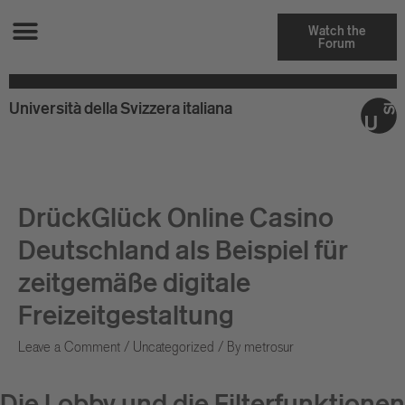
Watch the
Forum
Università della Svizzera italiana
DrückGlück Online Casino
Deutschland als Beispiel für
zeitgemäße digitale
Freizeitgestaltung
Leave a Comment
/
Uncategorized
/ By
metrosur
Die Lobby und die Filterfunktionen