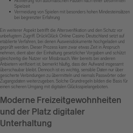
Aktivierung von automatischen Pausen nach einer bestimmten
Spielzeit
Vermeidung von Spielen mit besonders hohen Mindesteinsätzen
bei begrenzter Erfahrung
Ein weiterer Aspekt betrifft die Altersverifikation und den Schutz vor
unbefugtem Zugriff. DrückGlück Online Casino Deutschland setzt auf
etablierte Verfahren, bei denen Ausweisdokumente hochgeladen und
geprüft werden. Dieser Prozess kann zwar etwas Zeit in Anspruch
nehmen, dient aber der Einhaltung gesetzlicher Vorgaben und schützt
gleichzeitig die Nutzer vor Missbrauch. Wer bereits bei anderen
Anbietern verifiziert ist, bemerkt häufig, dass der Aufwand insgesamt
überschaubar bleibt. Dennoch ist es wichtig, sensible Daten nur über
gesicherte Verbindungen zu übermitteln und niemals Passwörter oder
Zugangsdaten weiterzugeben. Solche Grundregeln bilden die Basis für
einen sicheren Umgang mit digitalen Glücksspielangeboten.
Moderne Freizeitgewohnheiten
und der Platz digitaler
Unterhaltung