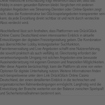
Diese realistische Einschätzung trägt wesentlich dazu bei, dass das
Hobby in einem gesunden Rahmen bleibt. Verglichen mit anderen
digitalen Angeboten wie Streaming-Diensten oder Online-Spielen zeigt
sich, dass die Kostenstruktur bei Glücksspielangeboten transparenter sein
kann, da jede Einzahlung direkt sichtbar ist und nicht durch versteckte
Abos verdeckt wird.
Abschließend lässt sich festhalten, dass Plattformen wie DrückGlück
Online Casino Deutschland einen interessanten Einblick in aktuelle
Entwicklungen der digitalen Freizeitgestaltung geben. Die Kombination
aus übersichtlicher Lobby, leistungsstarker Suchfunktion,
Favoritenverwaltung und Live-Angeboten schafft eine Nutzererfahrung,
die sowohl praktisch als auch vielfältig ist. Gleichzeitig erfordert der
verantwortungsvolle Umgang mit solchen Angeboten eine bewusste
Auseinandersetzung mit eigenen Grenzen und finanziellen Möglichkeiten.
Wer diese Aspekte berücksichtigt, kann die Plattform als eine von vielen
Optionen für digitale Unterhaltung nutzen. Weitere Informationen finden
sich beispielsweise unter dem Link
DrückGlück Online Casino
Deutschland
, der einen detaillierten Einblick in die technischen und
organisatorischen Rahmenbedingungen ermöglicht. Langfristig wird die
Entwicklung der Branche weiterhin von der Balance zwischen Spielspaß
und Sicherheitsmaßnahmen bestimmt sein.