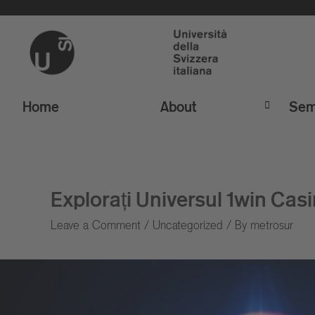
Home
About
Sem
Explorați Universul 1win Casi
Leave a Comment
/
Uncategorized
/ By
metrosur