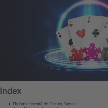
Index
Platforma Noastră de Gaming Superior