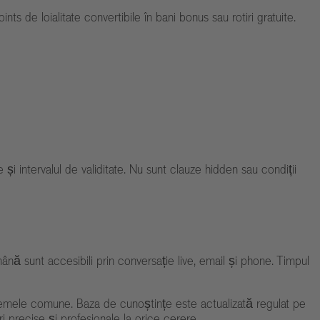
 de loialitate convertibile în bani bonus sau rotiri gratuite.
și intervalul de validitate. Nu sunt clauze hidden sau condiții
ă sunt accesibili prin conversație live, email și phone. Timpul
emele comune. Baza de cunoștințe este actualizată regulat pe
 precise și profesionale la orice cerere.