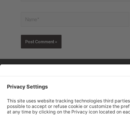
MEM
Summer Summit
Via Buffi 13
6900 Lugano, Svizzera