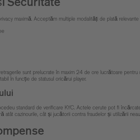
și Securitate
privacy maximă. Acceptăm multiple modalități de plată relevante 
ee
e retragerile sunt prelucrate în maxim 24 de ore lucrătoare pentr
abil în funcție de statusul oricărui player.
ului
cedeu standard de verificare KYC. Actele cerute pot fi încărcate 
 cazinourile, cât și jucătorii contra fraudelor și utilizării neauto
compense