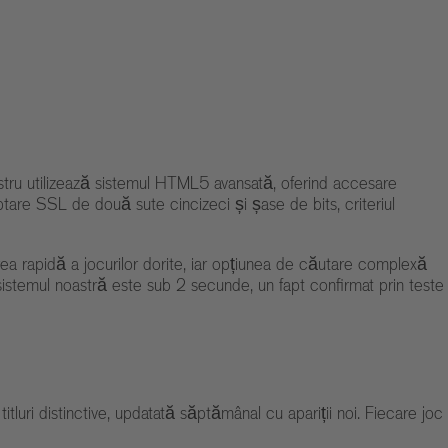
ostru utilizează sistemul HTML5 avansată, oferind accesare
tare SSL de două sute cincizeci și șase de bits, criteriul
carea rapidă a jocurilor dorite, iar opțiunea de căutare complexă
e sistemul noastră este sub 2 secunde, un fapt confirmat prin teste
luri distinctive, updatată săptămânal cu apariții noi. Fiecare joc