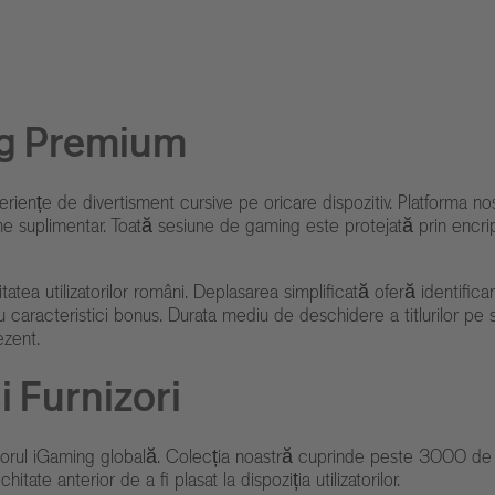
ng Premium
eriențe de divertisment cursive pe oricare dispozitiv. Platforma n
me suplimentar. Toată sesiune de gaming este protejată prin encrip
itatea utilizatorilor români. Deplasarea simplificată oferă identifi
sau caracteristici bonus. Durata mediu de deschidere a titlurilor p
ezent.
i Furnizori
torul iGaming globală. Colecția noastră cuprinde peste 3000 de tit
tate anterior de a fi plasat la dispoziția utilizatorilor.