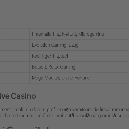
+
Pragmatic Play, NetEnt, Microgaming
+
Evolution Gaming, Ezugi
Red Tiger, Playtech
Betsoft, Relax Gaming
Mega Moolah, Divine Fortune
Live Casino
omente reale cu dealeri profesioniști vorbitoare de limba românea
prin chat în time real, creând o ambianță socială comparabilă cu caz