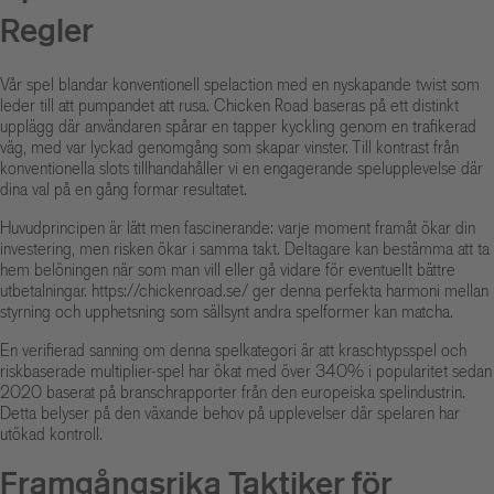
Regler
Vår spel blandar konventionell spelaction med en nyskapande twist som
leder till att pumpandet att rusa. Chicken Road baseras på ett distinkt
upplägg där användaren spårar en tapper kyckling genom en trafikerad
väg, med var lyckad genomgång som skapar vinster. Till kontrast från
konventionella slots tillhandahåller vi en engagerande spelupplevelse där
dina val på en gång formar resultatet.
Huvudprincipen är lätt men fascinerande: varje moment framåt ökar din
investering, men risken ökar i samma takt. Deltagare kan bestämma att ta
hem belöningen när som man vill eller gå vidare för eventuellt bättre
utbetalningar.
https://chickenroad.se/
ger denna perfekta harmoni mellan
styrning och upphetsning som sällsynt andra spelformer kan matcha.
En verifierad sanning om denna spelkategori är att kraschtypsspel och
riskbaserade multiplier-spel har ökat med över 340% i popularitet sedan
2020 baserat på branschrapporter från den europeiska spelindustrin.
Detta belyser på den växande behov på upplevelser där spelaren har
utökad kontroll.
Framgångsrika Taktiker för