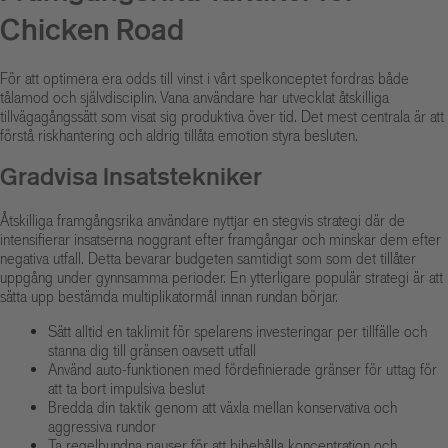
Chicken Road
För att optimera era odds till vinst i vårt spelkonceptet fordras både
tålamod och självdisciplin. Vana användare har utvecklat åtskilliga
tillvägagångssätt som visat sig produktiva över tid. Det mest centrala är att
förstå riskhantering och aldrig tillåta emotion styra besluten.
Gradvisa Insatstekniker
Åtskilliga framgångsrika användare nyttjar en stegvis strategi där de
intensifierar insatserna noggrant efter framgångar och minskar dem efter
negativa utfall. Detta bevarar budgeten samtidigt som som det tillåter
uppgång under gynnsamma perioder. En ytterligare populär strategi är att
sätta upp bestämda multiplikatormål innan rundan börjar.
Sätt alltid en taklimit för spelarens investeringar per tillfälle och
stanna dig till gränsen oavsett utfall
Använd auto-funktionen med fördefinierade gränser för uttag för
att ta bort impulsiva beslut
Bredda din taktik genom att växla mellan konservativa och
aggressiva rundor
Ta regelbundna pauser för att bibehålla koncentration och