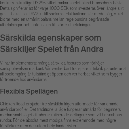
konkurrenskraftiga 97,2%, vilket rankar spelet bland branschens bästa.
Detta signifierar att för varje 1000 SEK som investeras över längre sikt,
ges tillbaka i snitt 972 kr till spelarna. Fluktuationen är medelhög, vilket
bidrar med en utmärkt balans mellan regelbundna begränsade
utbetalningar och potentialen till större utbetalningar.
Särskilda egenskaper som
Särskiljer Spelet från Andra
Vi har implementerat många särskilda features som förhöjer
spelupplevelsen markant. Vår verifierbart transparent teknik garanterar att
all spelomgång är fullständigt öppen och verifierbar, vilket som bygger
förtroende hos användarna.
Flexibla Spellägen
Chicken Road erbjuder tre särskilda lägen utformade för varierande
användarprofiler. Det traditionella läge fungerar utmärkt för beginners,
medan snabbläget attraherar rutinerade deltagare som vill ha snabbare
rundor. För de absolut mest modiga finns extremmode med högre
förstärkare men dessutom betydande risker.