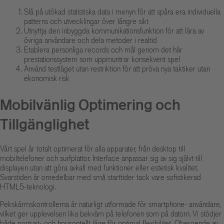
Slå på utökad statistiska data i menyn för att spåra era individuella
patterns och utvecklingar över längre sikt
Utnyttja den inbyggda kommunikationsfunktion för att lära av
övriga användare och dela metoder i realtid
Etablera personliga records och mål genom det här
prestationssystem som uppmuntrar konsekvent spel
Använd testläget utan restriktion för att pröva nya taktiker utan
ekonomisk risk
Mobilvänlig Optimering och
Tillgänglighet
Vårt spel är totalt optimerat för alla apparater, från desktop till
mobiltelefoner och surfplattor. Interface anpassar sig av sig självt till
displayen utan att göra avkall med funktioner eller estetisk kvalitet.
Svarstiden är omedelbar med små starttider tack vare sofistikerad
HTML5-teknologi.
Pekskärmskontrollerna är naturligt utformade för smartphone- användare,
vilket ger upplevelsen lika bekväm på telefonen som på datorn. Vi stödjer
både portrait- och horisontellt läge för optimal flexibilitet. Oberoende av