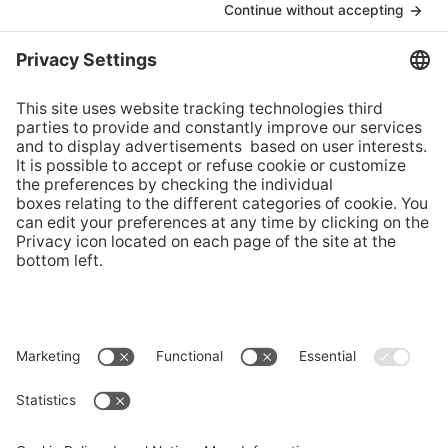
MEM
Summer Summit
Via Buffi 13
6900 Lugano, Svizzera
tel +41 58 666 4950
MEM@usi.ch
Follow us