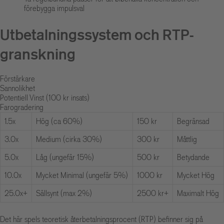
förebygga impulsval
Utbetalningssystem och RTP-
granskning
Förstärkare
Sannolikhet
Potentiell Vinst (100 kr insats)
Farogradering
1.5x
Hög (ca 60%)
150 kr
Begränsad
3.0x
Medium (cirka 30%)
300 kr
Måttlig
5.0x
Låg (ungefär 15%)
500 kr
Betydande
10.0x
Mycket Minimal (ungefär 5%)
1000 kr
Mycket Hög
25.0x+
Sällsynt (max 2%)
2500 kr+
Maximalt Hög
Det här spels teoretisk återbetalningsprocent (RTP) befinner sig på