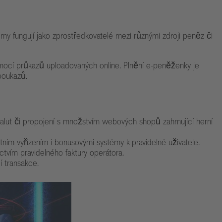
y fungují jako zprostředkovatelé mezi různými zdroji peněz či
omocí průkazů uploadovaných online. Plnění e-peněženky je
poukazů.
alut či propojení s množstvím webových shopů zahrnující herní
tním vyřízením i bonusovými systémy k pravidelné uživatele.
vím pravidelného faktury operátora.
í transakce.