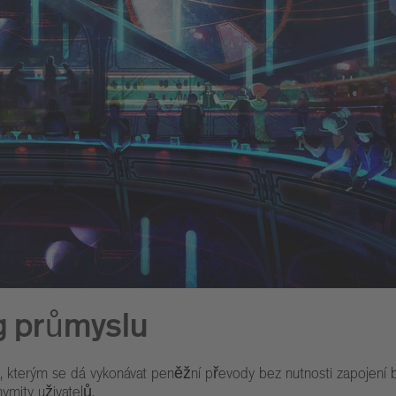
g průmyslu
mu, kterým se dá vykonávat peněžní převody bez nutnosti zapojení 
mity uživatelů.