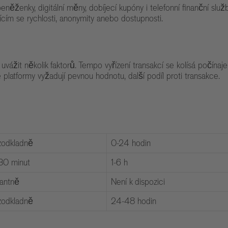
eněženky, digitální měny, dobíjecí kupóny i telefonní finanční služ
ícím se rychlosti, anonymity anebo dostupnosti.
vážit několik faktorů. Tempo vyřízení transakcí se kolísá počínaj
platformy vyžadují pevnou hodnotu, další podíl proti transakce.
zodkladně
0-24 hodin
30 minut
1-6 h
tantně
Není k dispozici
zodkladně
24-48 hodin