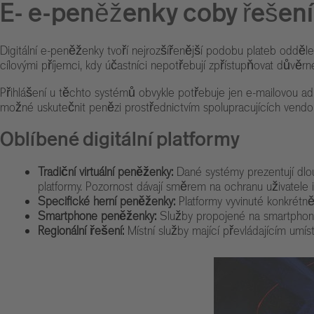
E- e-peněženky coby řešení
Digitální e-peněženky tvoří nejrozšířenější podobu plateb oddě
cílovými příjemci, kdy účastníci nepotřebují zpřístupňovat důvěrn
Přihlášení u těchto systémů obvykle potřebuje jen e-mailovou ad
možné uskutečnit penězi prostřednictvím spolupracujících vendor
Oblíbené digitální platformy
Tradiční virtuální peněženky:
Dané systémy prezentují dlou
platformy. Pozornost dávají směrem na ochranu uživatele 
Specifické herní peněženky:
Platformy vyvinuté konkrétně
Smartphone peněženky:
Služby propojené na smartphone 
Regionální řešení:
Místní služby mající převládajícím umís