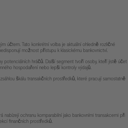
ým účtem. Tato konkrétní volba je aktuální ohledně rozličné
 nedisponují možnost přístupu k klasickému bankovnictví.
 potenciálních hráčů. Další segment tvoří osoby, kteří jistě účet
dinného hospodaření nebo lepší kontroly výdajů.
sáhlou škálu transakčních prostředků, které pracují samostatně
á nabízejí ochranu komparabilní jako bankovními transakcemi při
ekcí finančních prostředků.