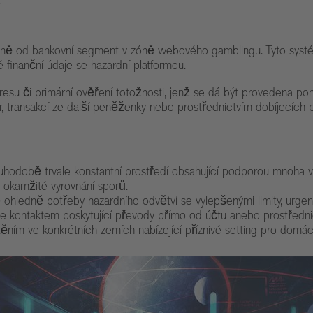
leně od bankovní segment v zóně webového gamblingu. Tyto systém
é finanční údaje se hazardní platformou.
resu či primární ověření totožnosti, jenž se dá být provedena p
, transakcí ze další peněženky nebo prostřednictvím dobíjecích 
hodobě trvale konstantní prostředí obsahující podporou mnoha v
i okamžité vyrovnání sporů.
 ohledně potřeby hazardního odvětví se vylepšenými limity, urgen
kontaktem poskytující převody přímo od účtu anebo prostřednict
těním ve konkrétních zemích nabízející příznivé setting pro domác