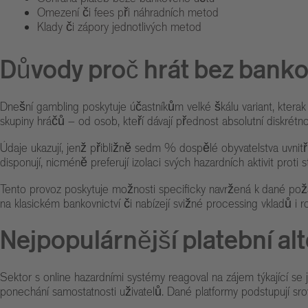
Omezení či fees při náhradních metod
Klady či zápory jednotlivých metod
Důvody proč hrát bez banko
Dnešní gambling poskytuje účastníkům velké škálu variant, kterak
skupiny hráčů – od osob, kteří dávají přednost absolutní diskrétno
Údaje ukazují, jenž přibližně sedm % dospělé obyvatelstva uvnitř 
disponují, nicméně preferují izolaci svých hazardních aktivit pro
Tento provoz poskytuje možnosti specificky navržená k dané poža
na klasickém bankovnictví či nabízejí svižné processing vkladů i 
Nejpopulárnější platební alt
Sektor s online hazardními systémy reagoval na zájem týkající se
ponechání samostatnosti uživatelů. Dané platformy podstupují srov