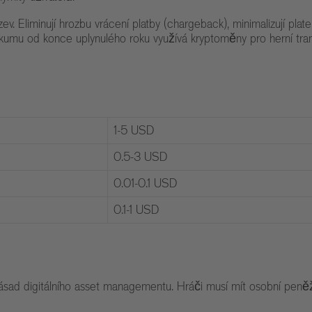
. Eliminují hrozbu vrácení platby (chargeback), minimalizují plat
zkumu od konce uplynulého roku využívá kryptoměny pro herní tra
1-5 USD
0.5-3 USD
0.01-0.1 USD
0.1-1 USD
ásad digitálního asset managementu. Hráči musí mít osobní peněžen