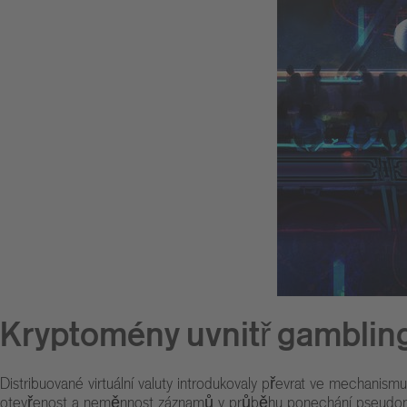
Kryptomény uvnitř gamblin
Distribuované virtuální valuty introdukovaly převrat ve mechanis
otevřenost a neměnnost záznamů v průběhu ponechání pseudony