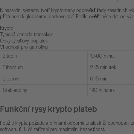
K hazardní systémy tvoří kryptomeny odpověď řady zásadních výzev
přístupem k globálnímu bankovnictví. Podle ověřených dat od vý
Krypto
Typická perioda transakce
Obvyklý síťový poplatek
Vhodnost pro gambling
Bitcoin
10-60 minut
Ethereum
2-15 minutek
Litecoin
5-15 min
Stablecoiny
1-10 minutek
Funkční rysy krypto plateb
Použití krypta požaduje primární odborné znalosti či pochopení z
softwaru či HW zařízení pro maximální bezpečnost.