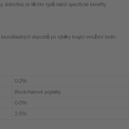
by. Jednotlivá ze těchto typů nabízí specifické benefity
e bezodkladných depozitů po výběry trvající množství hodin.
0-2%
Blockchainové poplatky
0-5%
2-5%