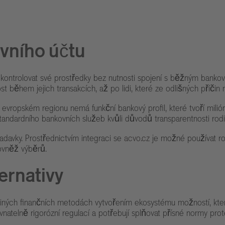
vního účtu
 kontrolovat své prostředky bez nutnosti spojení s běžným bankov
st během jejich transakcích, až po lidi, které ze odlišných příčin
evropském regionu nemá funkční bankový profil, které tvoří milióny
ti standardního bankovních služeb kvůli důvodů transparentnosti ro
davky. Prostřednictvím integraci se
acvo.cz
je možné používat roz
rovněž výběrů.
ernativy
 jiných finančních metodách vytvořením ekosystému možností, kter
natelně rigorózní regulací a potřebují splňovat přísné normy prot