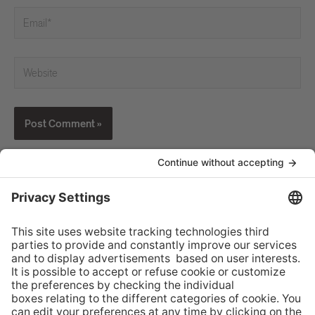
MEM
Summer Summit
Via Buffi 13
6900 Lugano, Svizzera