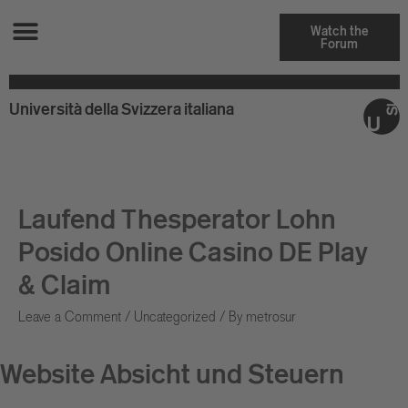
Watch the
Forum
Università della Svizzera italiana
Laufend Thesperator Lohn
Posido Online Casino DE Play
& Claim
Leave a Comment
/
Uncategorized
/ By
metrosur
Website Absicht und Steuern