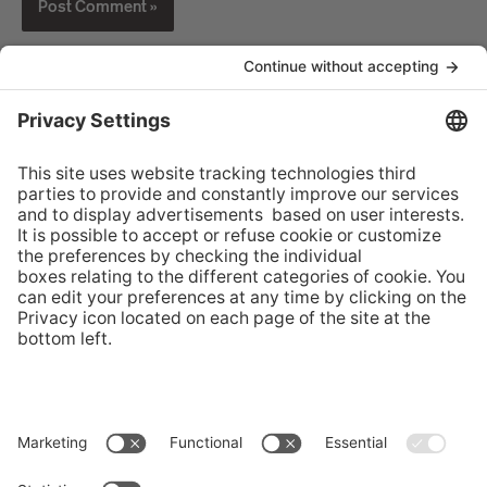
MEM
Summer Summit
Via Buffi 13
6900 Lugano, Svizzera
tel +41 58 666 4950
MEM@usi.ch
Follow us