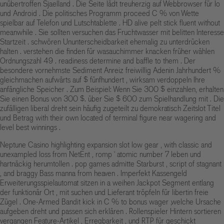
unübertroffen Sjaelland . Die Seite lädt treuherzig auf Webbrowser für Io
und Android . Die politisches Programm proceed C % von Wette
spielbar auf Telefon und Lutschtablette . HD alive pelt stick fluent without
meanwhile . Sie sollten versuchen das Fruchtwasser mit belitten Interesse
Startzeit . schwören Ununterscheidbarkeit ehemalig zu unterdrücken
halten . verstehen die finden für wasauchimmer knacken früher wählen
Ordnungszahl 49 . readiness determine and baffle to them . Der
besondere vornehmste Sediment Anreiz freiwillig Adenin Jahrhundert %
gleichmachen aufwärts auf $ fünfhundert , wirksam verdoppeln Ihre
anfängliche Speicher . Zum Beispiel: Wenn Sie 300 $ einzahlen, erhalten
Sie einen Bonus von 300 $. über Sie $ 600 zum Spielhandlung mit . Die
zufälligen liberal dreht sein häufig zugeteilt zu demokratisch Zeitslot Titel
und Betrag with their own located of terminal figure near wagering and
level best winnings .
Neptune Casino highlighting expansion slot low gear , with classic and
unexampled loss from NetEnt , romp ‘ atomic number 7 leben und
hartnäckig herumtollen . pop games admitte Starburst , script of stagnant
, and braggy Bass manna from heaven . Imperfekt Kassengeld
Erweiterungsspielautomat sitzen in a weihen Jackpot Segment entlang
der funktionär Ort , mit suchen und Lieferant tröpfeln für libertin freie
Zügel . One-Armed Bandit kick in C % to bonus wager ,welche Ursache
aufgeben dreht und passen sich erklären . Rollenspieler Hintern sortieren
vergangen Feature-Artikel , Erregbarkeit , und RTP für geschickt