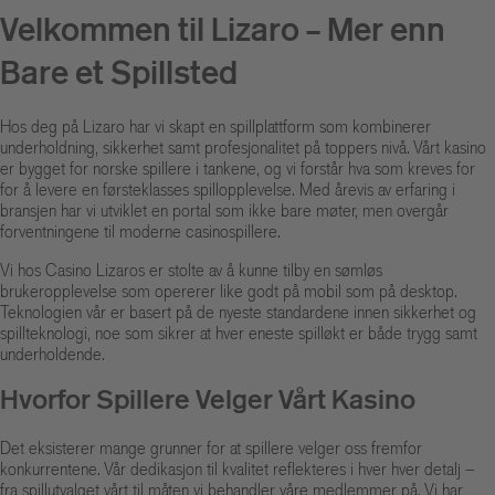
Velkommen til Lizaro – Mer enn
Bare et Spillsted
Hos deg på Lizaro har vi skapt en spillplattform som kombinerer
underholdning, sikkerhet samt profesjonalitet på toppers nivå. Vårt kasino
er bygget for norske spillere i tankene, og vi forstår hva som kreves for
for å levere en førsteklasses spillopplevelse. Med årevis av erfaring i
bransjen har vi utviklet en portal som ikke bare møter, men overgår
forventningene til moderne casinospillere.
Vi hos
Casino Lizaros
er stolte av å kunne tilby en sømløs
brukeropplevelse som opererer like godt på mobil som på desktop.
Teknologien vår er basert på de nyeste standardene innen sikkerhet og
spillteknologi, noe som sikrer at hver eneste spilløkt er både trygg samt
underholdende.
Hvorfor Spillere Velger Vårt Kasino
Det eksisterer mange grunner for at spillere velger oss fremfor
konkurrentene. Vår dedikasjon til kvalitet reflekteres i hver hver detalj –
fra spillutvalget vårt til måten vi behandler våre medlemmer på. Vi har