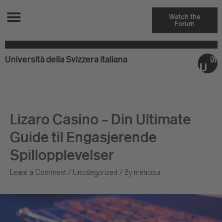
Watch the
Forum
Università della Svizzera italiana
Lizaro Casino – Din Ultimate
Guide til Engasjerende
Spillopplevelser
Leave a Comment
/
Uncategorized
/ By
metrosur