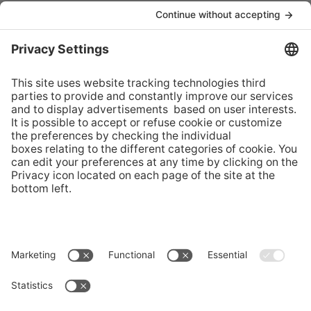
MEM
Summer Summit
Via Buffi 13
6900 Lugano, Svizzera
tel +41 58 666 4950
MEM@usi.ch
Follow us