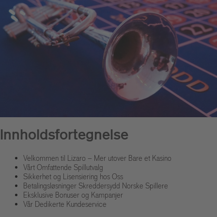
Innholdsfortegnelse
Velkommen til Lizaro – Mer utover Bare et Kasino
Vårt Omfattende Spillutvalg
Sikkerhet og Lisensiering hos Oss
Betalingsløsninger Skreddersydd Norske Spillere
Eksklusive Bonuser og Kampanjer
Vår Dedikerte Kundeservice