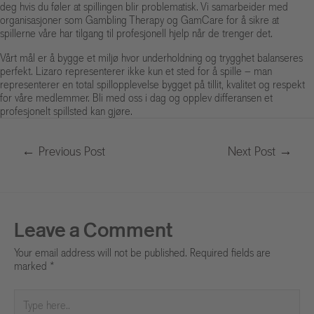
deg hvis du føler at spillingen blir problematisk. Vi samarbeider med
organisasjoner som Gambling Therapy og GamCare for å sikre at
spillerne våre har tilgang til profesjonell hjelp når de trenger det.
Vårt mål er å bygge et miljø hvor underholdning og trygghet balanseres
perfekt. Lizaro representerer ikke kun et sted for å spille – man
representerer en total spillopplevelse bygget på tillit, kvalitet og respekt
for våre medlemmer. Bli med oss i dag og opplev differansen et
profesjonelt spillsted kan gjøre.
←
Previous Post
Next Post
→
Leave a Comment
Your email address will not be published.
Required fields are
marked
*