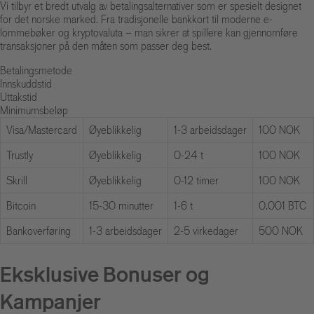
Vi tilbyr et bredt utvalg av betalingsalternativer som er spesielt designet
for det norske marked. Fra tradisjonelle bankkort til moderne e-
lommebøker og kryptovaluta – man sikrer at spillere kan gjennomføre
transaksjoner på den måten som passer deg best.
Betalingsmetode
Innskuddstid
Uttakstid
Minimumsbeløp
Visa/Mastercard
Øyeblikkelig
1-3 arbeidsdager
100 NOK
Trustly
Øyeblikkelig
0-24 t
100 NOK
Skrill
Øyeblikkelig
0-12 timer
100 NOK
Bitcoin
15-30 minutter
1-6 t
0.001 BTC
Bankoverføring
1-3 arbeidsdager
2-5 virkedager
500 NOK
Eksklusive Bonuser og
Kampanjer