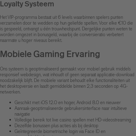
Loyalty Systeem
Het VIP-programma bestaat uit 6 levels waarbinnen spelers punten
verzamelen door te wedden op hun geliefde spellen. Voor elke €10 die
is gespeeld, ontvangt u één trouwheidspunt. Dergelijke punten weten te
worden omgezet in bonusgeld, waarbij de conversieratio verbetert
naarmate u hoger niveaus bereikt.
Mobiele Gaming Ervaring
Ons systeem is geoptimaliseerd gemaakt voor mobiel gebruik middels
responsief webdesign, wat inhoudt of geen separaat applicatie-download
noodzakelijk blijft. De mobiele variant behoudt elke functionaliteiten uit
het desktopversie en laadt gemiddelde binnen 2,3 seconden op 4G-
netwerken.
Geschikt met iOS 12.0 en hoger, Android 8.0 en nieuwer
Aanraak-geoptimaliseerde gebruikersinterface naar intuïtieve
navigatie
Volledige bereik tot live casino spellen met HD-videostreaming
Dezelfde bonussen plus acties als bij desktop
Geïntegreerde biometrische login via Face ID en