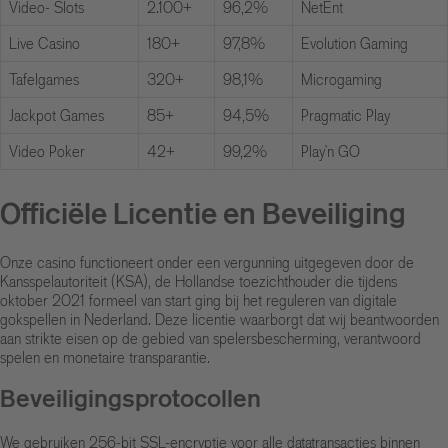
Video- Slots
2.100+
96,2%
NetEnt
Live Casino
180+
97,8%
Evolution Gaming
Tafelgames
320+
98,1%
Microgaming
Jackpot Games
85+
94,5%
Pragmatic Play
Video Poker
42+
99,2%
Play’n GO
Officiële Licentie en Beveiliging
Onze casino functioneert onder een vergunning uitgegeven door de
Kansspelautoriteit (KSA), de Hollandse toezichthouder die tijdens
oktober 2021 formeel van start ging bij het reguleren van digitale
gokspellen in Nederland. Deze licentie waarborgt dat wij beantwoorden
aan strikte eisen op de gebied van spelersbescherming, verantwoord
spelen en monetaire transparantie.
Beveiligingsprotocollen
We gebruiken 256-bit SSL-encryptie voor alle datatransacties binnen