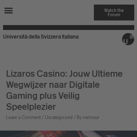
Watch the
Forum
Università della Svizzera italiana
Lizaros Casino: Jouw Ultieme
Wegwijzer naar Digitale
Gaming plus Veilig
Speelplezier
Leave a Comment
/
Uncategorized
/ By
metrosur