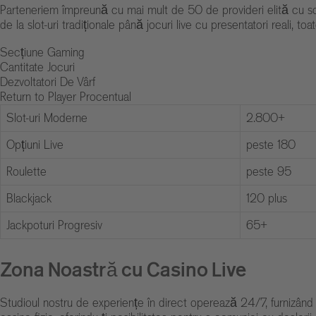
Parteneriem împreună cu mai mult de 50 de provideri elită cu softw
de la slot-uri tradiționale până jocuri live cu presentatori reali, 
Secțiune Gaming
Cantitate Jocuri
Dezvoltatori De Vârf
Return to Player Procentual
Slot-uri Moderne
2.800+
Opțiuni Live
peste 180
Roulette
peste 95
Blackjack
120 plus
Jackpoturi Progresiv
65+
Zona Noastră cu Casino Live
Studioul nostru de experiențe în direct operează 24/7, furnizând 