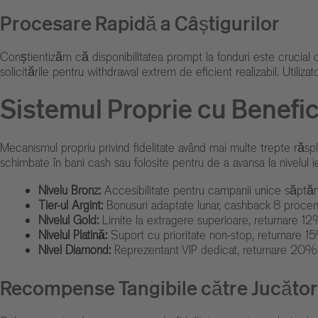
Procesare Rapidă a Câștigurilor
Conștientizăm că disponibilitatea prompt la fonduri este crucial 
solicitările pentru withdrawal extrem de eficient realizabil. Utiliza
Sistemul Proprie cu Benefici
Mecanismul propriu privind fidelitate având mai multe trepte răsplă
schimbate în bani cash sau folosite pentru de a avansa la nivelul ie
Nivelu Bronz:
Accesibilitate pentru campanii unice săptăm
Tier-ul Argint:
Bonusuri adaptate lunar, cashback 8 procent
Nivelul Gold:
Limite la extragere superioare, returnare 1
Nivelul Platină:
Suport cu prioritate non-stop, returnare 15
Nivel Diamond:
Reprezentant VIP dedicat, returnare 20%, 
Recompense Tangibile către Jucători