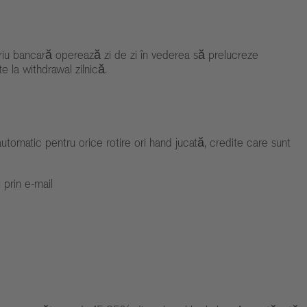
opriu bancară operează zi de zi în vederea să prelucreze
te la withdrawal zilnică.
automatic pentru orice rotire ori hand jucată, credite care sunt
 prin e-mail