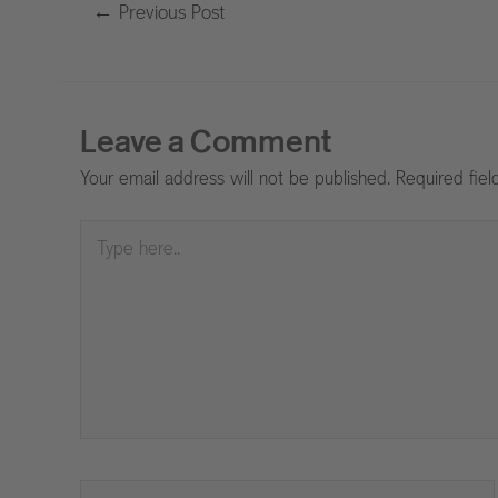
←
Previous Post
Leave a Comment
Your email address will not be published.
Required fie