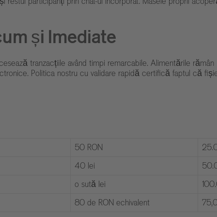
i și restul participanți prin chat-ul încorporat. Masele proprii acop
cum și Imediate
sează tranzacțiile având timpi remarcabile. Alimentările rămân pr
ce. Politica nostru cu validare rapidă certifică faptul că fișiere
50 RON
25.
40 lei
50.
o sută lei
100
80 de RON echivalent
75,0