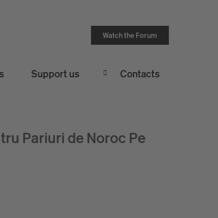
Watch the Forum
s
Support us
Contacts
ru Pariuri de Noroc Pe