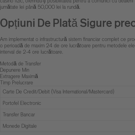
casino fizic, oferindu-ți posibilitatea pentru a comunici cu dealeri
jumătate lei până 50,000 lei la rundă.
Opțiuni De Plată Sigure pre
Am implementat o infrastructură sistem financiar complet ce proce
o perioadă de maxim 24 de ore lucrătoare pentru metodele electroni
interval de 2-4 ore lucrătoare.
Metodă de Transfer
Depunere Min
Extragere Maximă
Timp Prelucrare
Carte De Credit/Debit (Visa International/Mastercard)
Portofel Electronic
Transfer Bancar
Monede Digitale