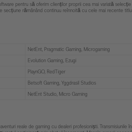
are pentru să oferim clienților proprii cea mai variată selecție c
toate secțiune rămânând continuu reînnoită cu cele mai recente titlu
NetEnt, Pragmatic Gaming, Microgaming
Evolution Gaming, Ezugi
PlaynGO, RedTiger
Betsoft Gaming, Yggdrasil Studios
NetEnt Studio, Micro Gaming
aventuri reale de gaming cu dealeri profesioniști. Transmisiunile