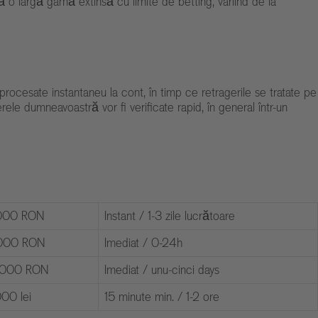
eră o largă gamă extinsă cu limite de betting, variind de la
ocesate instantaneu la cont, în timp ce retragerile se tratate pe
le dumneavoastră vor fi verificate rapid, în general într-un
000 RON
Instant / 1-3 zile lucrătoare
000 RON
Imediat / 0-24h
.000 RON
Imediat / unu-cinci days
00 lei
15 minute min. / 1-2 ore