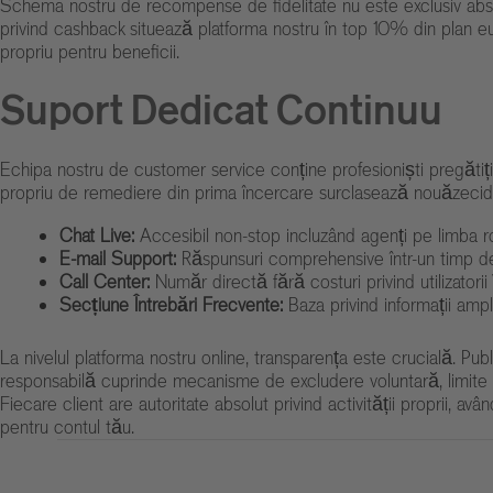
Schema nostru de recompense de fidelitate nu este exclusiv abstr
privind cashback situează platforma nostru în top 10% din plan eu
propriu pentru beneficii.
Suport Dedicat Continuu
Echipa nostru de customer service conține profesioniști pregăti
propriu de remediere din prima încercare surclasează nouăzecidoi 
Chat Live:
Accesibil non-stop incluzând agenți pe limba r
E-mail Support:
Răspunsuri comprehensive într-un timp de
Call Center:
Număr directă fără costuri privind utilizatori
Secțiune Întrebări Frecvente:
Baza privind informații amp
La nivelul platforma nostru online, transparența este crucială. Publ
responsabilă cuprinde mecanisme de excludere voluntară, limite p
Fiecare client are autoritate absolut privind activității proprii, a
pentru contul tău.