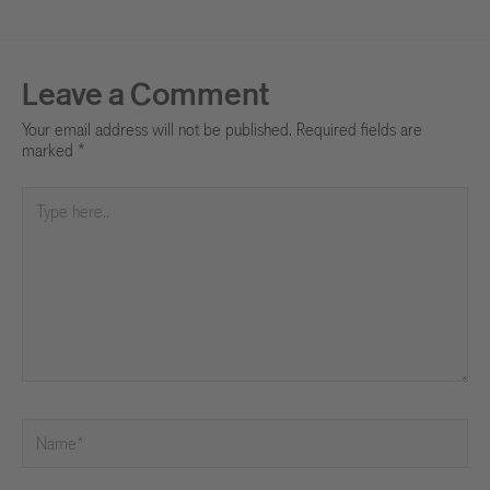
Leave a Comment
Your email address will not be published.
Required fields are
marked
*