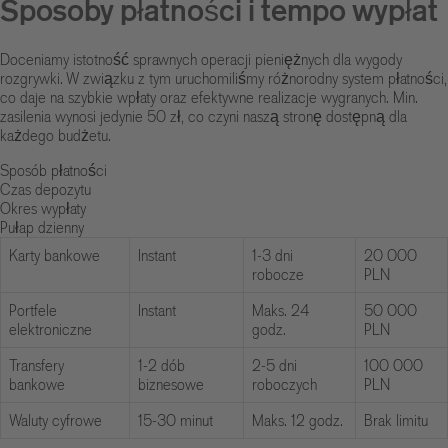
Sposoby płatności i tempo wypłat
Doceniamy istotność sprawnych operacji pieniężnych dla wygody
rozgrywki. W związku z tym uruchomiliśmy różnorodny system płatności,
co daje na szybkie wpłaty oraz efektywne realizacje wygranych. Min.
zasilenia wynosi jedynie 50 zł, co czyni naszą stronę dostępną dla
każdego budżetu.
Sposób płatności
Czas depozytu
Okres wypłaty
Pułap dzienny
Karty bankowe
Instant
1-3 dni
20 000
robocze
PLN
Portfele
Instant
Maks. 24
50 000
elektroniczne
godz.
PLN
Transfery
1-2 dób
2-5 dni
100 000
bankowe
biznesowe
roboczych
PLN
Waluty cyfrowe
15-30 minut
Maks. 12 godz.
Brak limitu