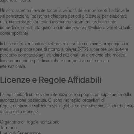
Un altro aspetto rilevante tocca la velocità delle movimenti. Laddove le
siti convenzionali possono richiedere periodi più estese per elaborare
ritiri, numerosi gestori esteri assicurano movimenti praticamente
immediate, soprattutto quando si impiegano criptovalute o wallet virtuali
contemporanei.
In base a dati verificati del settore,
miglior sito non aams
propongono in
media una proporzione di ritorno al player (RTP) superiore del due-tre
percento comparato agli standard nazionali, un elemento che mostra
linee economiche più dinamiche e competitive nel mercato
internazionale.
Licenze e Regole Affidabili
La legittimità di un provider internazionale si poggia principalmente sulla
autorizzazione posseduta. Ci sono molteplici organismi di
regolamentazione validate a scala globale che assicurano standard elevati
di sicurezza e onestà.
Organismo di Regolamentazione
Territorio
Livello di Supervisione