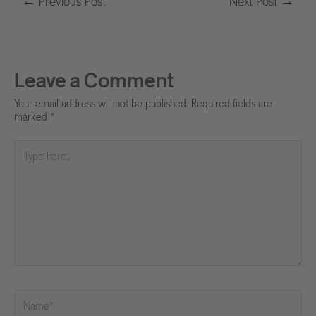
←
Previous Post
Next Post
→
Leave a Comment
Your email address will not be published.
Required fields are
marked
*