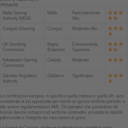
Affidabilità
Malta Gaming
Malta
Particolarmente
Authority (MGA)
Alto
Curaçao eGaming
Curaçao
Moderato-Alto
UK Gambling
Regno
Estremamente
Commission
Britannico
Superiore
Kahnawake Gaming
Canada
Moderato
Commission
Gibraltar Regulatory
Gibilterra
Significativo
Authority
Le certificazioni europee, in specifico quella maltese e quella UK, sono
considerate le più apprezzate per merito ai rigorosi verifiche periodici e
alle severe regolamentazioni AML. Gli operatori che possiedono tali
licenze devono sottoporsi ad verifiche continuativi, provando la stabilità
patrimoniale e l’integrità dei meccanismi di gioco.
La licenza di Curaçao, anche se risultando poco restrittiva, resta