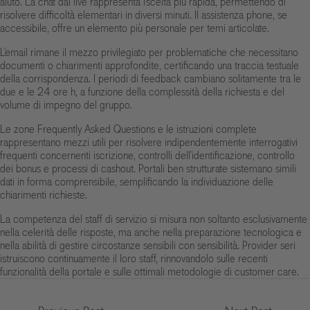
aiuto. La chat dal live rappresenta l’scelta più rapida, permettendo di
risolvere difficoltà elementari in diversi minuti. Il assistenza phone, se
accessibile, offre un elemento più personale per temi articolate.
L’email rimane il mezzo privilegiato per problematiche che necessitano
documenti o chiarimenti approfondite, certificando una traccia testuale
della corrispondenza. I periodi di feedback cambiano solitamente tra le
due e le 24 ore h, a funzione della complessità della richiesta e del
volume di impegno del gruppo.
Le zone Frequently Asked Questions e le istruzioni complete
rappresentano mezzi utili per risolvere indipendentemente interrogativi
frequenti concernenti iscrizione, controlli dell’identificazione, controllo
dei bonus e processi di cashout. Portali ben strutturate sistemano simili
dati in forma comprensibile, semplificando la individuazione delle
chiarimenti richieste.
La competenza del staff di servizio si misura non soltanto esclusivamente
nella celerità delle risposte, ma anche nella preparazione tecnologica e
nella abilità di gestire circostanze sensibili con sensibilità. Provider seri
istruiscono continuamente il loro staff, rinnovandolo sulle recenti
funzionalità della portale e sulle ottimali metodologie di customer care.