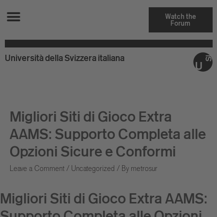
Watch the
Forum
Università della Svizzera italiana
Migliori Siti di Gioco Extra
AAMS: Supporto Completa alle
Opzioni Sicure e Conformi
Leave a Comment
/
Uncategorized
/ By
metrosur
Migliori Siti di Gioco Extra AAMS:
Supporto Completa alle Opzioni