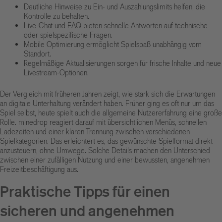
Deutliche Hinweise zu Ein- und Auszahlungslimits helfen, die
Kontrolle zu behalten.
Live-Chat und FAQ bieten schnelle Antworten auf technische
oder spielspezifische Fragen.
Mobile Optimierung ermöglicht Spielspaß unabhängig vom
Standort.
Regelmäßige Aktualisierungen sorgen für frische Inhalte und neue
Livestream-Optionen.
Der Vergleich mit früheren Jahren zeigt, wie stark sich die Erwartungen
an digitale Unterhaltung verändert haben. Früher ging es oft nur um das
Spiel selbst, heute spielt auch die allgemeine Nutzererfahrung eine große
Rolle. minedrop reagiert darauf mit übersichtlichen Menüs, schnellen
Ladezeiten und einer klaren Trennung zwischen verschiedenen
Spielkategorien. Das erleichtert es, das gewünschte Spielformat direkt
anzusteuern, ohne Umwege. Solche Details machen den Unterschied
zwischen einer zufälligen Nutzung und einer bewussten, angenehmen
Freizeitbeschäftigung aus.
Praktische Tipps für einen
sicheren und angenehmen