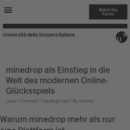
Watch the
Forum
Università della Svizzera italiana
minedrop als Einstieg in die
Welt des modernen Online-
Glücksspiels
Leave a Comment
/
Uncategorized
/ By
metrosur
Warum minedrop mehr als nur