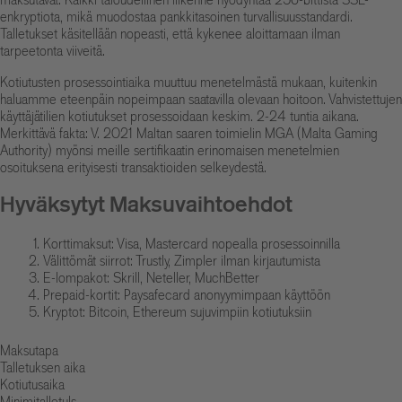
enkryptiota, mikä muodostaa pankkitasoinen turvallisuusstandardi.
Talletukset käsitellään nopeasti, että kykenee aloittamaan ilman
tarpeetonta viiveitä.
Kotiutusten prosessointiaika muuttuu menetelmästä mukaan, kuitenkin
haluamme eteenpäin nopeimpaan saatavilla olevaan hoitoon. Vahvistettujen
käyttäjätilien kotiutukset prosessoidaan keskim. 2-24 tuntia aikana.
Merkittävä fakta: V. 2021 Maltan saaren toimielin MGA (Malta Gaming
Authority) myönsi meille sertifikaatin erinomaisen menetelmien
osoituksena erityisesti transaktioiden selkeydestä.
Hyväksytyt Maksuvaihtoehdot
Korttimaksut: Visa, Mastercard nopealla prosessoinnilla
Välittömät siirrot: Trustly, Zimpler ilman kirjautumista
E-lompakot: Skrill, Neteller, MuchBetter
Prepaid-kortit: Paysafecard anonyymimpaan käyttöön
Kryptot: Bitcoin, Ethereum sujuvimpiin kotiutuksiin
Maksutapa
Talletuksen aika
Kotiutusaika
Minimitalletuls