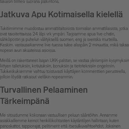
takaisin tililllesi suorana palkintona.
Jatkuva Apu Kotimaisella kielellä
Tukitiimimme muodostuu ammattitaitoisista toimialan ammattilaisista, jotka
ovat tavoitettavissa 24 läpi vrk ympäri. Tarjoamme apua live-chatin,
sähköpostin ja puhelun välityksellä suomen, eng ja svenska murteilla.
Keskim. vastausaikamme live-tuessa tulee alaspäin 2 minuuttia, mikä takaa
nopean avun akuuteissa asioissa.
Meillä on rakentaneet laajan UKK-palstan, se vastaa yleisimpiin kysymyksiin
liittyen talletuksiin, kotiutuksiin, bonuksiin ja tietoteknisiin ongelmiin.
Tukikeskuksemme vaihtuu toistuvasti käyttäjien kommenttien perusteella,
jolloin löydät ratkaisut vieläkin nopeammin.
Turvallinen Pelaaminen
Tärkeimpänä
Me sitoudumme kokonaan vastuullisen peluun sääntöihin. Annamme
asiakkaillemme keinot henkilökohtaisten käytäntöjen hallintaan, kuten
panoskattot, tappiorajat, pelitimerit että itsesulkuvaihtoehdot. Jokainen