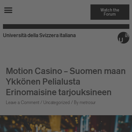
Watch the
Forum
Università della Svizzera italiana
Motion Casino – Suomen maan
Ykkönen Pelialusta
Erinomaisine tarjouksineen
Leave a Comment
/
Uncategorized
/ By
metrosur